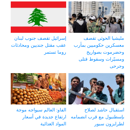
مليشيا الحوثي تقصف
إسرائيل تقصف جنوب لبنان
معسكرين حكوميين بمأرب
عقب مقتل جنديين ومحادثات
وحضرموت بصواريخ
روما تستمر
ومسيّرات وسقوط قتلى
وجرحى
استقبال حاشد لصلاح
الفاو: العالم سيواجه موجة
بإسطنبول مع قرب انضمامه
ارتفاع جديدة في أسعار
لطرابزون سبور
المواد الغذائية