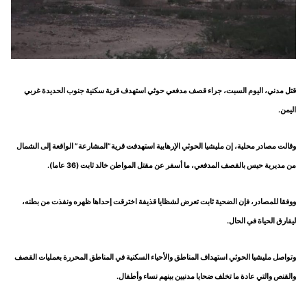
قتل مدني، اليوم السبت، جراء قصف مدفعي حوثي استهدف قرية سكنية جنوب الحديدة غربي
اليمن.
وقالت مصادر محلية، إن مليشيا الحوثي الإرهابية استهدفت قرية”المشارعة” الواقعة إلى الشمال
من مديرية حيس بالقصف المدفعي، ما أسفر عن مقتل المواطن خالد ثابت (36 عاما).
ووفقا للمصادر، فإن الضحية ثابت تعرض لشظايا قذيفة اخترقت إحداها ظهره ونفذت من بطنه،
ليفارق الحياة في الحال.
وتواصل مليشيا الحوثي استهداف المناطق والأحياء السكنية في المناطق المحررة بعمليات القصف
والقنص والتي عادة ما تخلف ضحايا مدنيين بينهم نساء وأطفال.