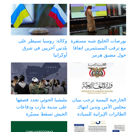
بورصات الخليج شبه مستقرة
وكالة: روسيا تسيطر على
مع ترقب المستثمرين اتفاقا
بلدتين أخريين في شرق
حول مضيق هرمز
أوكرانيا
الخارجية اليمنية ترحب ببيان
مليشيا الحوثي تجدد قصفها
مجلس الأمن وتدين انتهاك
على مدينة مأرب ودفاعات
الطائرات الإيرانية للسيادة
الجيش تسقط مسيّرة