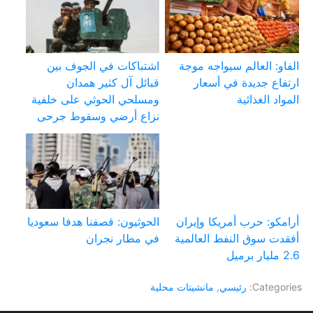
الفاو: العالم سيواجه موجة
اشتباكات في الجوف بين
ارتفاع جديدة في أسعار
قبائل آل كثير همدان
المواد الغذائية
ومسلحي الحوثي على خلفية
نزاع أرضي وسقوط جرحى
أرامكو: حرب أمريكا وإيران
الحوثيون: قصفنا هدفا سعوديا
أفقدت سوق النفط العالمية
في مطار نجران
2.6 مليار برميل
Categories:
رئيسي
,
مانشيتات محلية