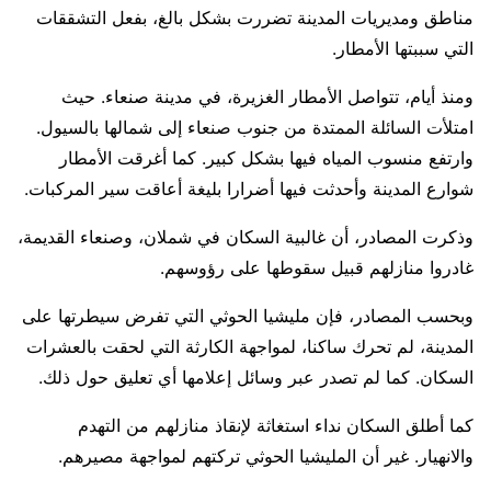
مناطق ومديريات المدينة تضررت بشكل بالغ، بفعل التشققات
التي سببتها الأمطار.
ومنذ أيام، تتواصل الأمطار الغزيرة، في مدينة صنعاء. حيث
امتلأت السائلة الممتدة من جنوب صنعاء إلى شمالها بالسيول.
وارتفع منسوب المياه فيها بشكل كبير. كما أغرقت الأمطار
شوارع المدينة وأحدثت فيها أضرارا بليغة أعاقت سير المركبات.
وذكرت المصادر، أن غالبية السكان في شملان، وصنعاء القديمة،
غادروا منازلهم قبيل سقوطها على رؤوسهم.
وبحسب المصادر، فإن مليشيا الحوثي التي تفرض سيطرتها على
المدينة، لم تحرك ساكنا، لمواجهة الكارثة التي لحقت بالعشرات
السكان. كما لم تصدر عبر وسائل إعلامها أي تعليق حول ذلك.
كما أطلق السكان نداء استغاثة لإنقاذ منازلهم من التهدم
والانهيار. غير أن المليشيا الحوثي تركتهم لمواجهة مصيرهم.