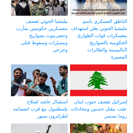
الناطق العسكري باسم
مليشيا الحوثي تقصف
مليشيا الحوثي يعلن استهداف
معسكرين حكوميين بمأرب
معسكرات قوات الطوارئ
وحضرموت بصواريخ
الحكومية بالصواريخ
ومسيّرات وسقوط قتلى
الباليستية والطائرات
وجرحى
المسيرة
إسرائيل تقصف جنوب لبنان
استقبال حاشد لصلاح
عقب مقتل جنديين ومحادثات
بإسطنبول مع قرب انضمامه
روما تستمر
لطرابزون سبور