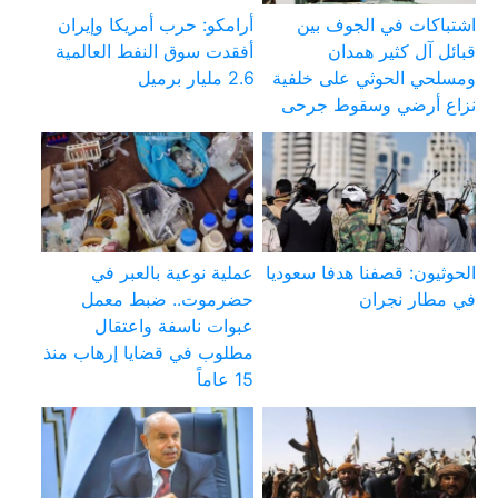
اشتباكات في الجوف بين
أرامكو: حرب أمريكا وإيران
قبائل آل كثير همدان
أفقدت سوق النفط العالمية
ومسلحي الحوثي على خلفية
2.6 مليار برميل
نزاع أرضي وسقوط جرحى
الحوثيون: قصفنا هدفا سعوديا
عملية نوعية بالعبر في
في مطار نجران
حضرموت.. ضبط معمل
عبوات ناسفة واعتقال
مطلوب في قضايا إرهاب منذ
15 عاماً