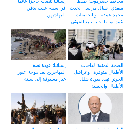
محافظ حضرموت: ضبط
إسبانيا تنصب حاجزا عائما
منفذي اغتيال مراسل الحدث
في سبتة عقب تدفق
محمد عيضة.. والتحقيقات
المهاجرين
تثبت تورط خلية تتبع الحوثي
الصحة اليمنية: لقاحات
إسبانيا: عودة نصف
الأطفال متوفرة.. وعراقيل
المهاجرين بعد موجة عبور
الحوثي تهدد بعودة شلل
غير مسبوقة إلى سبتة
الأطفال والحصبة