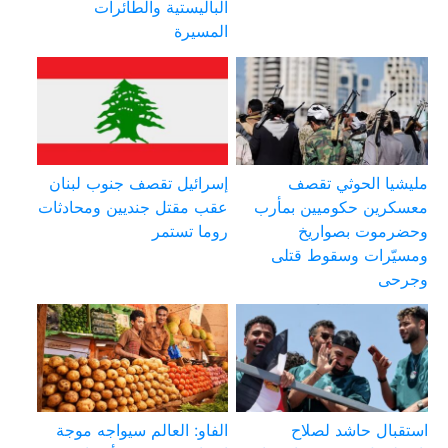
الباليستية والطائرات
المسيرة
مليشيا الحوثي تقصف
إسرائيل تقصف جنوب لبنان
معسكرين حكوميين بمأرب
عقب مقتل جنديين ومحادثات
وحضرموت بصواريخ
روما تستمر
ومسيّرات وسقوط قتلى
وجرحى
استقبال حاشد لصلاح
الفاو: العالم سيواجه موجة