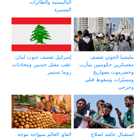
الباليستية والطائرات
المسيرة
مليشيا الحوثي تقصف
إسرائيل تقصف جنوب لبنان
معسكرين حكوميين بمأرب
عقب مقتل جنديين ومحادثات
وحضرموت بصواريخ
روما تستمر
ومسيّرات وسقوط قتلى
وجرحى
استقبال حاشد لصلاح
الفاو: العالم سيواجه موجة