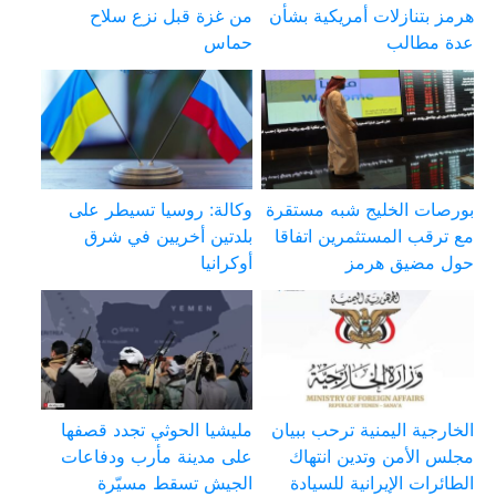
هرمز بتنازلات أمريكية بشأن
من غزة قبل نزع سلاح
عدة مطالب
حماس
بورصات الخليج شبه مستقرة
وكالة: روسيا تسيطر على
مع ترقب المستثمرين اتفاقا
بلدتين أخريين في شرق
حول مضيق هرمز
أوكرانيا
الخارجية اليمنية ترحب ببيان
مليشيا الحوثي تجدد قصفها
مجلس الأمن وتدين انتهاك
على مدينة مأرب ودفاعات
الطائرات الإيرانية للسيادة
الجيش تسقط مسيّرة