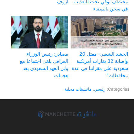
مختطف توفي تحت التعذيب
آزوف
في سجن بالبيضاء
الحشد الشعبي: مقتل 20
مصادر: رئيس الوزراء
وإصابة 32 بغارات أمريكية
العراقي يلغي اجتماعا مع
سعودية على مقراتنا في عدة
ولي العهد السعودي بعد
محافظات”
هجمات
Categories:
رئيسي
,
مانشيتات محلية