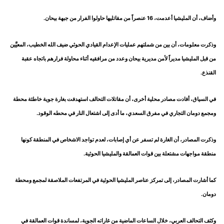
وأضاف، أن المليشيا أعدمت، 16 عنصراً من مقاتليها حاولوا الفرار من جبهة بيحان.
وذكرت معلومات، أن بين من شملتهم عمليات الإعدام القيادي الحوثي ضيف الله الخطيب، المعيَّين
من قبل المليشيا مديراً لأمن مديرية بيحان وعدد من مرافقيه أثناء محاولة فرارهم باتجاه عقبة
القنذع.
في السياق، أفادت مصادر محلية أخرى، أن مقاتلات التحالف استهدفت بغارة جوية خاطئة محطة
ومجمع دومان التجاري في مفرق السعدي، ما أدى إلى اشتعال النار في محطه الوقود.
وذكرت المصادر، أن الغارة لم تسفر عن أي إصابات، لعدم تواجد الاشخاص في المنطقة كونها
منطقة مواجهات مشتعلة بين قوات العمالقة والمليشيا الحوثية.
كما أشارت المصادر، إلى تمركز عناصر المليشيا الحوثية في المرتفعات الملاصقة لمجمع ومحطة
دومان.
وكثف التحالف العربي، خلال الساعات الماضية من غاراته الجوية، لمساندة قوات العمالقة في