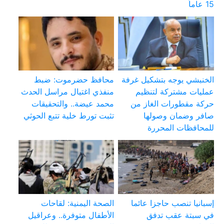
15 عاماً
الخنبشي يوجه بتشكيل غرفة
محافظ حضرموت: ضبط
عمليات مشتركة لتنظيم
منفذي اغتيال مراسل الحدث
حركة مقطورات الغاز من
محمد عيضة.. والتحقيقات
صافر وضمان وصولها
تثبت تورط خلية تتبع الحوثي
للمحافظات المحررة
إسبانيا تنصب حاجزا عائما
الصحة اليمنية: لقاحات
في سبتة عقب تدفق
الأطفال متوفرة.. وعراقيل