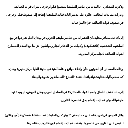
وذكرت المصادر، أن المئات من عناصر المليشيا سقطوا قتلوا وجرحى بنيران قوات العمالقة
وغارات مقاتلات التحالف، علاوة على تدمير آليات قتالية للمليشيا. إضافة إلى سقوط قتلى وجرحى
في صفوف قوات العمالقة جراء المواجهات.
إلى أفادت مصادر محلية، أن العشرات من عناصر مليشيا الحوثي في بيحان العليا شرعوا في بيع
أسلحتهم الشخصية (كلاشنكوف) وكميات من الذخائر لتجار ومواطنين، تزامناً مع التقدم المتسارع
لقوات العمالقة باتجاه مركز المديرية.
وقالت المصادر، أن الحوثيين بدأوا بإخلاء مواقع و نقاط أمنية في مدينة العليا مركز مديرية بيحان.
كما سحب آليات قتالية ثقيلة باتجاه عقبة “القنذع” الفاصلة بين شبوة والبيضاء.
إلى ذلك كشف ‏الناطق باسم القوات المشتركة في الساحل الغربي وضاح الدبيش، اليوم، تنفيذ
مليشيا الحوثي عمليات إعدام بحق عناصرها الفارين.
وقال الدبيش في تغريدة له على حسابه في “تويتر”، إن المليشيا نصبت نقاط عسكرية (أمن وقائي)
للقبض على الفارين من عناصرها. ونفذت عمليات إعدام فورية لترهيب عناصرها.