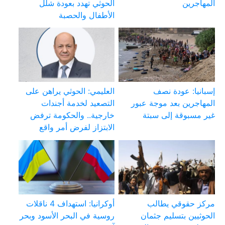
المهاجرين
الحوثي تهدد بعودة شلل
الأطفال والحصبة
إسبانيا: عودة نصف
العليمي: الحوثي يراهن على
المهاجرين بعد موجة عبور
التصعيد لخدمة أجندات
غير مسبوقة إلى سبتة
خارجية.. والحكومة ترفض
الابتزاز لفرض أمر واقع
مركز حقوقي يطالب
أوكرانيا: استهداف 4 ناقلات
الحوثيين بتسليم جثمان
روسية في البحر الأسود وبحر