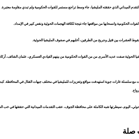
لتقدم الميداني الذي حققته المليشيا، جاء وسط تراجع مستمر للقوات الحكومية ولم تبدي مقاومة معتبرة.
القوات الحكومية وانسحابها من مواقعها جاء نتيجة لكثافة الهجمات الحوثية ونقص كبير في الإمداد.
قوط العشرات بين قتيل وجريح من الطرفين، أغلبهم في صفوف المليشيا الحوثية.
شيا الحوثية صفت عديد الأسرى من من القوات الحكومية من بينهم القيادي العسكري، عثمان الشائف، أركا
ت مع سلسلة غارات جوية استهدفت مواقع وتعزيزات للمليشيا في مختلف جبهات القتال في المحافظة. كبدت 
رواح.
لحوثي، اليوم، سيطرتها شبه الكاملة على محافظة الجوف، عقب التقدمات الميدانية التي حققتها في خب ا
 صلة