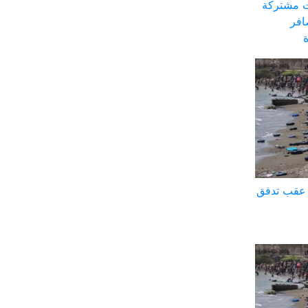
ت مشتركة
افر
ة عقب تدفق