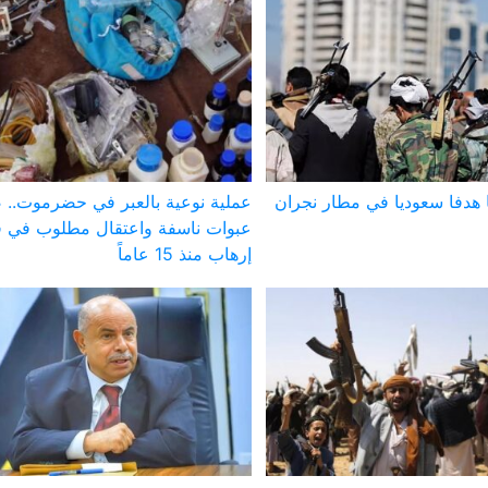
 هدفا سعوديا في مطار نجران
عملية نوعية بالعبر في حضرموت..
عبوات ناسفة واعتقال مطلوب في ق
إرهاب منذ 15 عاماً