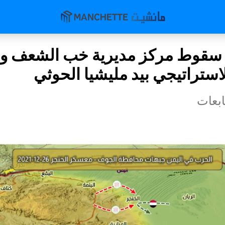
 سقوط مركز مديرية خب الشعف و
استراتيجي بيد مليشيا الحوثي
بعات