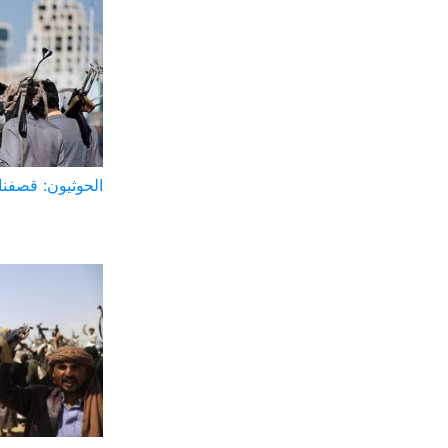
الحوثيون: قصفنا