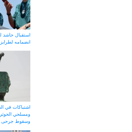
استقبال حاشد ل
انضمامه لطرابز
اشتباكات في الج
ومسلحي الحوثي 
وسقوط جرحى