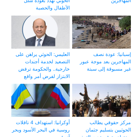
المهاجرين
الحوثي تهدد بعودة شلل
الأطفال والحصبة
إسبانيا: عودة نصف
العليمي: الحوثي يراهن على
المهاجرين بعد موجة عبور
التصعيد لخدمة أجندات
غير مسبوقة إلى سبتة
خارجية.. والحكومة ترفض
الابتزاز لفرض أمر واقع
مركز حقوقي يطالب
أوكرانيا: استهداف 4 ناقلات
الحوثيين بتسليم جثمان
روسية في البحر الأسود وبحر
مختطف توفي تحت التعذيب
آزوف