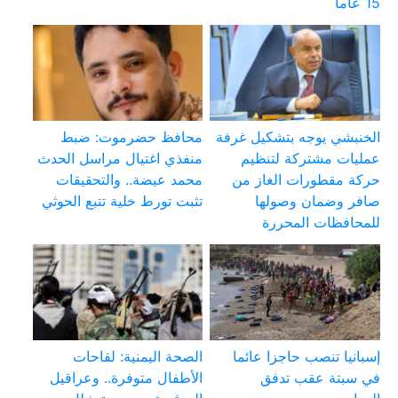
15 عاماً
الخنبشي يوجه بتشكيل غرفة
محافظ حضرموت: ضبط
عمليات مشتركة لتنظيم
منفذي اغتيال مراسل الحدث
حركة مقطورات الغاز من
محمد عيضة.. والتحقيقات
صافر وضمان وصولها
تثبت تورط خلية تتبع الحوثي
للمحافظات المحررة
إسبانيا تنصب حاجزا عائما
الصحة اليمنية: لقاحات
في سبتة عقب تدفق
الأطفال متوفرة.. وعراقيل