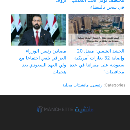
في سجن بالبيضاء
الحشد الشعبي: مقتل 20
مصادر: رئيس الوزراء
وإصابة 32 بغارات أمريكية
العراقي يلغي اجتماعا مع
سعودية على مقراتنا في عدة
ولي العهد السعودي بعد
محافظات”
هجمات
Categories:
رئيسي
,
مانشيتات محلية