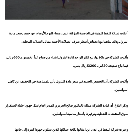
أعلنت شركة النفط اليمنية في العاصمة المؤقتة عدن، مساء اليوم الأربعاء، عن خفض سعر مادة
البترول وذلك تماشيا مع انخفاض أسعار صرف العملات الأجنبية مقابل العملات المحلية.
وأقرت الشركة في بلاغ لها، بيع اللتر الواحد لنادة البترول ابتداء من صباح غداً الخميس بـ 660 ريال،
فيما تباع صفيحة 20 لتر بـ 13200ريال يمني.
وأكدت الشركة، أن التخفيض الجديد في سعر مادة البترول يأتي للمساهمة في التخفيف عن كاهل
المواطنين.
وذكر البلاغ، أن قيادة الشركة ممثلة بالدكتور صالح الجريري المدير العام تبذل جهودا حثيثة لاستقرار
سوق المشتقات النفطية وتوفيرها بأسعار مناسبة للمواطنين.
وعبرت شركة النفط في عدن عن امتنانها لكافة عملائها الذين يبذلون جهودا كبيرة إلى جانبها