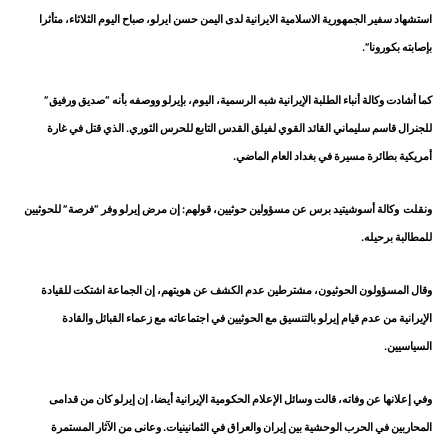
استشهاد سفير الجمهورية الاسلامية الايرانية لدى اليمن حسن ايرلو، صباح اليوم الثلاثاء، متأثرا
بإصابته بكورونا”.
كما أشادت وكالة أنباء الطلبة الإيرانية شبه الرسمية، اليوم، بإيرلو ووصفه بأنه “صديق ورفيق”
للجنرال قاسم سليماني القائد القوي لفيلق القدس التابع للحرس الثوري. الذي قتل في غارة
أمريكية بطائرة مسيرة في بغداد العام الماضي.
ونقلت وكالة أسوشيتيد برس عن مسؤولين حوثيين، قولهم: إن مرض إيرلو وفر “فرصة” للحوثيين
للمطالبة برحيله.
وقال المسؤولون الحوثيون، مشترطين عدم الكشف عن هويتهم، إن الجماعة اشتكت للقيادة
الإيرانية من عدم قيام إيرلو بالتنسيق مع الحوثيين في اجتماعاته مع زعماء القبائل والقادة
السياسيين.
وفي إعلانها عن وفاته، قالت وسائل الإعلام الحكومية الإيرانية أيضا، إن إيرلو كان من قدامى
المحاربين في الحرب الوحشية بين إيران والعراق في الثمانينيات. وعانى من الآثار المستمرة