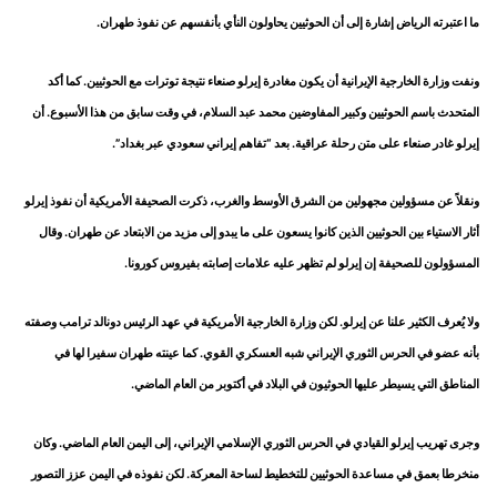
ما اعتبرته الرياض إشارة إلى أن الحوثيين يحاولون النأي بأنفسهم عن نفوذ طهران.
ونفت وزارة الخارجية الإيرانية أن يكون مغادرة إيرلو صنعاء نتيجة توترات مع الحوثيين. كما أكد
المتحدث باسم الحوثيين وكبير المفاوضين محمد عبد السلام، في وقت سابق من هذا الأسبوع. أن
إيرلو غادر صنعاء على متن رحلة عراقية. بعد “تفاهم إيراني سعودي عبر بغداد”.
ونقلاً عن مسؤولين مجهولين من الشرق الأوسط والغرب، ذكرت الصحيفة الأمريكية أن نفوذ إيرلو
أثار الاستياء بين الحوثيين الذين كانوا يسعون على ما يبدو إلى مزيد من الابتعاد عن طهران. وقال
المسؤولون للصحيفة إن إيرلو لم تظهر عليه علامات إصابته بفيروس كورونا.
ولا يُعرف الكثير علنا عن إيرلو. لكن وزارة الخارجية الأمريكية في عهد الرئيس دونالد ترامب وصفته
بأنه عضو في الحرس الثوري الإيراني شبه العسكري القوي. كما عينته طهران سفيرا لها في
المناطق التي يسيطر عليها الحوثيون في البلاد في أكتوبر من العام الماضي.
وجرى تهريب إيرلو القيادي في الحرس الثوري الإسلامي الإيراني، إلى اليمن العام الماضي. وكان
منخرطا بعمق في مساعدة الحوثيين للتخطيط لساحة المعركة. لكن نفوذه في اليمن عزز التصور