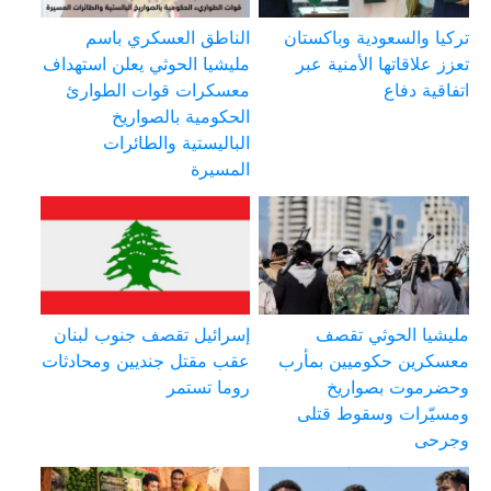
تركيا والسعودية وباكستان
الناطق العسكري باسم
تعزز علاقاتها الأمنية عبر
مليشيا الحوثي يعلن استهداف
اتفاقية دفاع
معسكرات قوات الطوارئ
الحكومية بالصواريخ
الباليستية والطائرات
المسيرة
مليشيا الحوثي تقصف
إسرائيل تقصف جنوب لبنان
معسكرين حكوميين بمأرب
عقب مقتل جنديين ومحادثات
وحضرموت بصواريخ
روما تستمر
ومسيّرات وسقوط قتلى
وجرحى