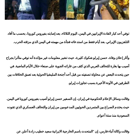
توفي أحد كبار القادة الإيرانيين في اليمن، اليوم الثلاثاء، بعد إصابته بفيروس كورونا، بحسب ما أفاد
التلفزيون الإيراني. بعد أيام فقط من استدعائه فجأة من مهمته في اليمن الذي مزقته الحرب.
وأثار إعلان وفاة، حسن إيرلو شكوك كثيرة، حيث تشير معلومات غير مؤكدة أنه توفي متأثرا بجراح
أصيب بها بغارة للتحالف العربي الذي كثف من غاراته الجوية على صنعاء خلال الأيام الماضية. في
حين يتحدث البعض عن محاولة تصفيته من قبل أحد أجنحة المليشيا الحوثية بعد تعمق الخلافات بين
الطرفين في الآونة الأخيرة بسبب تجاوزات إيرلو.
وقالت وسائل الإعلام الحكومية في إيران، إن السفير حسن إيرلو أصيب بفيروس كورونا في اليمن.
حيث يحتدم الصراع بين المتمردين الحوثيين المدعومين من إيران والتحالف العسكري الذي تقوده
السعودية منذ ستة أعوام.
وقالت وكالة أنباء فارس، إن “المتحدث باسم الخارجية الايرانية سعيد خطيب زادة أعلن عن