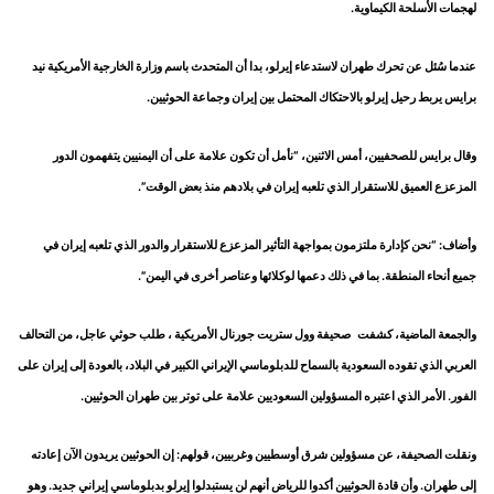
لهجمات الأسلحة الكيماوية.
عندما سُئل عن تحرك طهران لاستدعاء إيرلو، بدا أن المتحدث باسم وزارة الخارجية الأمريكية نيد
برايس يربط رحيل إيرلو بالاحتكاك المحتمل بين إيران وجماعة الحوثيين.
وقال برايس للصحفيين، أمس الاثنين، “نأمل أن تكون علامة على أن اليمنيين يتفهمون الدور
المزعزع العميق للاستقرار الذي تلعبه إيران في بلادهم منذ بعض الوقت”.
وأضاف: “نحن كإدارة ملتزمون بمواجهة التأثير المزعزع للاستقرار والدور الذي تلعبه إيران في
جميع أنحاء المنطقة. بما في ذلك دعمها لوكلائها وعناصر أخرى في اليمن”.
والجمعة الماضية، كشفت صحيفة وول ستريت جورنال الأمريكية ، طلب حوثي عاجل، من التحالف
العربي الذي تقوده السعودية بالسماح للدبلوماسي الإيراني الكبير في البلاد، بالعودة إلى إيران على
الفور. الأمر الذي اعتبره المسؤولين السعوديين علامة على توتر بين طهران الحوثيين.
ونقلت الصحيفة، عن مسؤولين شرق أوسطيين وغربيين، قولهم: إن الحوثيين يريدون الآن إعادته
إلى طهران. وأن قادة الحوثيين أكدوا للرياض أنهم لن يستبدلوا إيرلو بدبلوماسي إيراني جديد. وهو