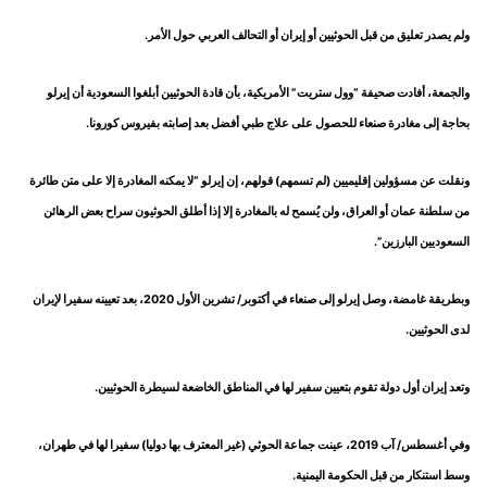
ولم يصدر تعليق من قبل الحوثيين أو إيران أو التحالف العربي حول الأمر.
والجمعة، أفادت صحيفة “وول ستريت” الأمريكية، بأن قادة الحوثيين أبلغوا السعودية أن إيرلو
بحاجة إلى مغادرة صنعاء للحصول على علاج طبي أفضل بعد إصابته بفيروس كورونا.
ونقلت عن مسؤولين إقليميين (لم تسمهم) قولهم، إن إيرلو “لا يمكنه المغادرة إلا على متن طائرة
من سلطنة عمان أو العراق، ولن يُسمح له بالمغادرة إلا إذا أطلق الحوثيون سراح بعض الرهائن
السعوديين البارزين”.
وبطريقة غامضة، وصل إيرلو إلى صنعاء في أكتوبر/ تشرين الأول 2020، بعد تعيينه سفيرا لإيران
لدى الحوثيين.
وتعد إيران أول دولة تقوم بتعيين سفير لها في المناطق الخاضعة لسيطرة الحوثيين.
وفي أغسطس/ آب 2019، عينت جماعة الحوثي (غير المعترف بها دوليا) سفيرا لها في طهران،
وسط استنكار من قبل الحكومة اليمنية.