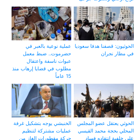
الحوثيون: قصفنا هدفا سعوديا
عملية نوعية بالعبر في
في مطار نجران
حضرموت.. ضبط معمل
عبوات ناسفة واعتقال
مطلوب في قضايا إرهاب منذ
15 عاماً
الحوثي يعتقل عضو المجلس
الخنبشي يوجه بتشكيل غرفة
المحلي بحجة محمد القيسي
عمليات مشتركة لتنظيم
على خلفية انتقاده فساد
حركة مقطورات الغاز من