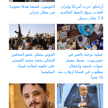
أرامكو: حرب أمريكا وإيران
الحوثيون: قصفنا هدفا سعوديا
أفقدت سوق النفط العالمية
في مطار نجران
2.6 مليار برميل
عملية نوعية بالعبر في
الحوثي يعتقل عضو المجلس
حضرموت.. ضبط معمل
المحلي بحجة محمد القيسي
عبوات ناسفة واعتقال
على خلفية انتقاده فساد
مطلوب في قضايا إرهاب منذ
الميليشيا
15 عاماً