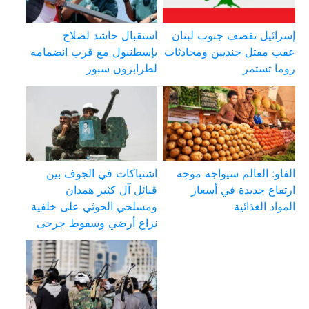
إسرائيل تقصف جنوب لبنان
استقبال حاشد لصلاح
عقب مقتل جنديين ومحادثات
بإسطنبول مع قرب انضمامه
روما تستمر
لطرابزون سبور
الفاو: العالم سيواجه موجة
اشتباكات في الجوف بين
ارتفاع جديدة في أسعار
قبائل آل كثير همدان
المواد الغذائية
ومسلحي الحوثي على خلفية
نزاع أرضي وسقوط جرحى