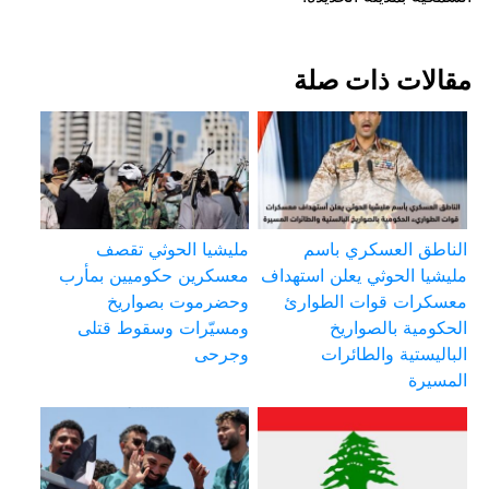
مقالات ذات صلة
الناطق العسكري باسم
مليشيا الحوثي تقصف
مليشيا الحوثي يعلن استهداف
معسكرين حكوميين بمأرب
معسكرات قوات الطوارئ
وحضرموت بصواريخ
الحكومية بالصواريخ
ومسيّرات وسقوط قتلى
الباليستية والطائرات
وجرحى
المسيرة