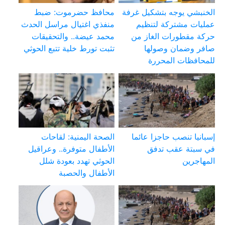
الخنبشي يوجه بتشكيل غرفة
محافظ حضرموت: ضبط
عمليات مشتركة لتنظيم
منفذي اغتيال مراسل الحدث
حركة مقطورات الغاز من
محمد عيضة.. والتحقيقات
صافر وضمان وصولها
تثبت تورط خلية تتبع الحوثي
للمحافظات المحررة
إسبانيا تنصب حاجزا عائما
الصحة اليمنية: لقاحات
في سبتة عقب تدفق
الأطفال متوفرة.. وعراقيل
المهاجرين
الحوثي تهدد بعودة شلل
الأطفال والحصبة