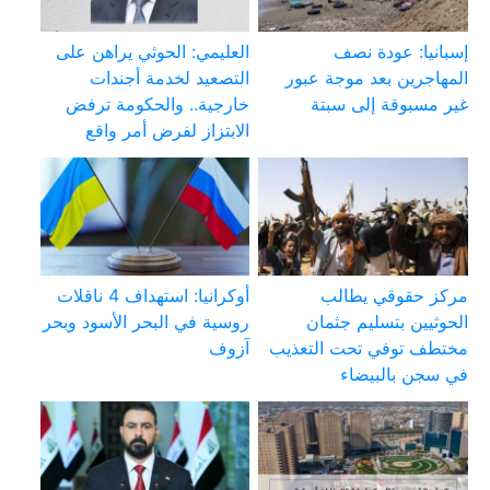
إسبانيا: عودة نصف
العليمي: الحوثي يراهن على
المهاجرين بعد موجة عبور
التصعيد لخدمة أجندات
غير مسبوقة إلى سبتة
خارجية.. والحكومة ترفض
الابتزاز لفرض أمر واقع
مركز حقوقي يطالب
أوكرانيا: استهداف 4 ناقلات
الحوثيين بتسليم جثمان
روسية في البحر الأسود وبحر
مختطف توفي تحت التعذيب
آزوف
في سجن بالبيضاء