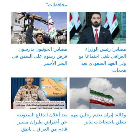
محافظات”
مصادر: رئيس الوزراء
مصادر: الحوثيون يدرسون
العراقي يلغي اجتماعا مع
فرض رسوم على السفن في
ولي العهد السعودي بعد
البحر الأحمر
هجمات
وكالة: إيران تعدم رجلين بتهم
بعد أعلان الدفاع السعودية
تتعلق باحتجاجات يناير
عن أعتراض طيران مسير
قادم من العراق .. ناطق