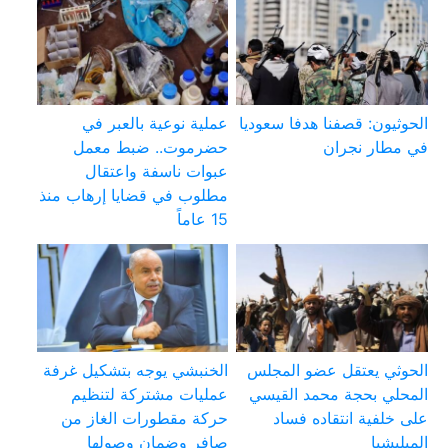
الحوثيون: قصفنا هدفا سعوديا
عملية نوعية بالعبر في
في مطار نجران
حضرموت.. ضبط معمل
عبوات ناسفة واعتقال
مطلوب في قضايا إرهاب منذ
15 عاماً
الحوثي يعتقل عضو المجلس
الخنبشي يوجه بتشكيل غرفة
المحلي بحجة محمد القيسي
عمليات مشتركة لتنظيم
على خلفية انتقاده فساد
حركة مقطورات الغاز من
الميليشيا
صافر وضمان وصولها