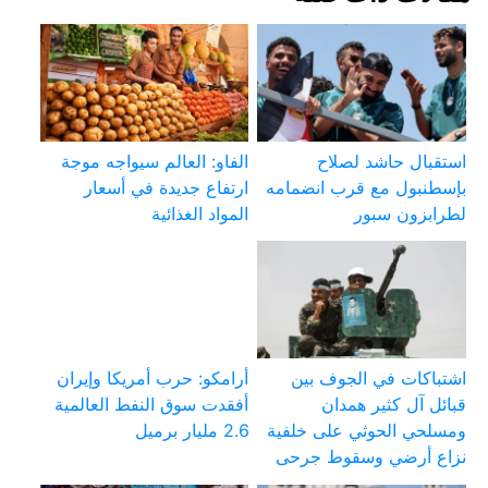
استقبال حاشد لصلاح
الفاو: العالم سيواجه موجة
بإسطنبول مع قرب انضمامه
ارتفاع جديدة في أسعار
لطرابزون سبور
المواد الغذائية
اشتباكات في الجوف بين
أرامكو: حرب أمريكا وإيران
قبائل آل كثير همدان
أفقدت سوق النفط العالمية
ومسلحي الحوثي على خلفية
2.6 مليار برميل
نزاع أرضي وسقوط جرحى