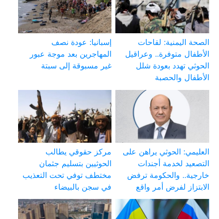
الصحة اليمنية: لقاحات
إسبانيا: عودة نصف
الأطفال متوفرة.. وعراقيل
المهاجرين بعد موجة عبور
الحوثي تهدد بعودة شلل
غير مسبوقة إلى سبتة
الأطفال والحصبة
العليمي: الحوثي يراهن على
مركز حقوقي يطالب
التصعيد لخدمة أجندات
الحوثيين بتسليم جثمان
خارجية.. والحكومة ترفض
مختطف توفي تحت التعذيب
الابتزاز لفرض أمر واقع
في سجن بالبيضاء