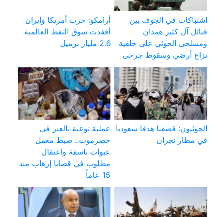
اشتباكات في الجوف بين
أرامكو: حرب أمريكا وإيران
قبائل آل كثير همدان
أفقدت سوق النفط العالمية
ومسلحي الحوثي على خلفية
2.6 مليار برميل
نزاع أرضي وسقوط جرحى
الحوثيون: قصفنا هدفا سعوديا
عملية نوعية بالعبر في
في مطار نجران
حضرموت.. ضبط معمل
عبوات ناسفة واعتقال
مطلوب في قضايا إرهاب منذ
15 عاماً