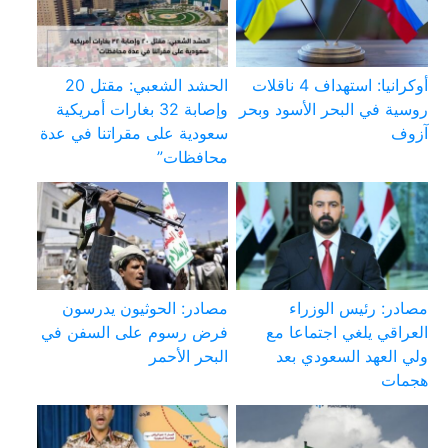
أوكرانيا: استهداف 4 ناقلات
الحشد الشعبي: مقتل 20
روسية في البحر الأسود وبحر
وإصابة 32 بغارات أمريكية
آزوف
سعودية على مقراتنا في عدة
محافظات”
مصادر: رئيس الوزراء
مصادر: الحوثيون يدرسون
العراقي يلغي اجتماعا مع
فرض رسوم على السفن في
ولي العهد السعودي بعد
البحر الأحمر
هجمات