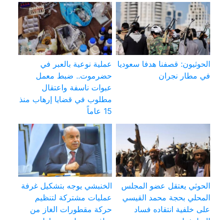
الحوثيون: قصفنا هدفا سعوديا
عملية نوعية بالعبر في
في مطار نجران
حضرموت.. ضبط معمل
عبوات ناسفة واعتقال
مطلوب في قضايا إرهاب منذ
15 عاماً
الحوثي يعتقل عضو المجلس
الخنبشي يوجه بتشكيل غرفة
المحلي بحجة محمد القيسي
عمليات مشتركة لتنظيم
على خلفية انتقاده فساد
حركة مقطورات الغاز من