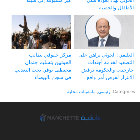
الحوثي تهدد بعودة شلل
غير مسبوقة إلى سبتة
الأطفال والحصبة
العليمي: الحوثي يراهن على
مركز حقوقي يطالب
التصعيد لخدمة أجندات
الحوثيين بتسليم جثمان
خارجية.. والحكومة ترفض
مختطف توفي تحت التعذيب
الابتزاز لفرض أمر واقع
في سجن بالبيضاء
Categories:
رئيسي
,
مانشيتات محلية