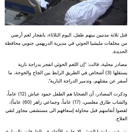
قتل ثلاثة مدنيين بينهم طفل، اليوم الثلاثاء، بانفجار لغم أرضي
من مخلفات مليشيا الحوثي في مديرية الدريهمي جنوبي محافظة
الحديدة.
مصادر محلية، قالت: “إن اللغم الحوثي انفجر بدراجة نارية
يستقلها (3) أشخاص في الطريق الرابط بين الجاح والخوخة، ما
أسفر عن مقتلهم، وتدمير الدراجة النارية”.
وذكرت المصادر، أن الضحايا هم الطفل حمود عياش (12) عاماً،
والشاب طارق مغلسي، (17) عاماً، وجماعي زاهر (60) عاماً)،
لفضوا أنفاسهم قبل محاولة إسعافهم الى مستشفى مجاور لتقي
العلاج.
وزرعت ميليشيا الحوثي الإرهابية، الألغام في الطرقات والمزارع