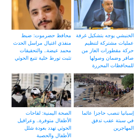
الخنبشي يوجه بتشكيل غرفة
محافظ حضرموت: ضبط
عمليات مشتركة لتنظيم
منفذي اغتيال مراسل الحدث
حركة مقطورات الغاز من
محمد عيضة.. والتحقيقات
صافر وضمان وصولها
تثبت تورط خلية تتبع الحوثي
للمحافظات المحررة
إسبانيا تنصب حاجزا عائما
الصحة اليمنية: لقاحات
في سبتة عقب تدفق
الأطفال متوفرة.. وعراقيل
المهاجرين
الحوثي تهدد بعودة شلل
الأطفال والحصبة