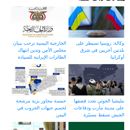
وكالة: روسيا تسيطر على
الخارجية اليمنية ترحب ببيان
بلدتين أخريين في شرق
مجلس الأمن وتدين انتهاك
أوكرانيا
الطائرات الإيرانية للسيادة
مليشيا الحوثي تجدد قصفها
خمسة محاور برية مرشحة
على مدينة مأرب ودفاعات
لحسم جبهات الحروب في
الجيش تسقط مسيّرة
اليمن