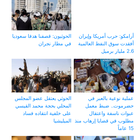
أرامكو: حرب أمريكا وإيران
الحوثيون: قصفنا هدفا سعوديا
أفقدت سوق النفط العالمية
في مطار نجران
2.6 مليار برميل
عملية نوعية بالعبر في
الحوثي يعتقل عضو المجلس
حضرموت.. ضبط معمل
المحلي بحجة محمد القيسي
عبوات ناسفة واعتقال
على خلفية انتقاده فساد
مطلوب في قضايا إرهاب منذ
الميليشيا
15 عاماً