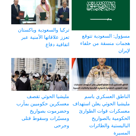
تركيا والسعودية وباكستان
مسؤول: السعودية تتوقع
تعزز علاقاتها الأمنية عبر
هجمات منسقة من حلفاء
اتفاقية دفاع
لإيران
الناطق العسكري باسم
مليشيا الحوثي تقصف
مليشيا الحوثي يعلن استهداف
معسكرين حكوميين بمأرب
معسكرات قوات الطوارئ
وحضرموت بصواريخ
الحكومية بالصواريخ
ومسيّرات وسقوط قتلى
الباليستية والطائرات
وجرحى
المسيرة