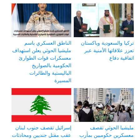
تركيا والسعودية وباكستان
الناطق العسكري باسم
تعزز علاقاتها الأمنية عبر
مليشيا الحوثي يعلن استهداف
اتفاقية دفاع
معسكرات قوات الطوارئ
الحكومية بالصواريخ
الباليستية والطائرات
المسيرة
مليشيا الحوثي تقصف
إسرائيل تقصف جنوب لبنان
معسكرين حكوميين بمأرب
عقب مقتل جنديين ومحادثات