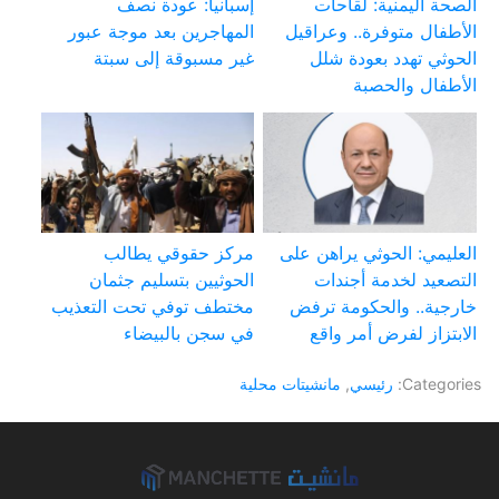
الصحة اليمنية: لقاحات
إسبانيا: عودة نصف
الأطفال متوفرة.. وعراقيل
المهاجرين بعد موجة عبور
الحوثي تهدد بعودة شلل
غير مسبوقة إلى سبتة
الأطفال والحصبة
العليمي: الحوثي يراهن على
مركز حقوقي يطالب
التصعيد لخدمة أجندات
الحوثيين بتسليم جثمان
خارجية.. والحكومة ترفض
مختطف توفي تحت التعذيب
الابتزاز لفرض أمر واقع
في سجن بالبيضاء
Categories:
رئيسي
,
مانشيتات محلية