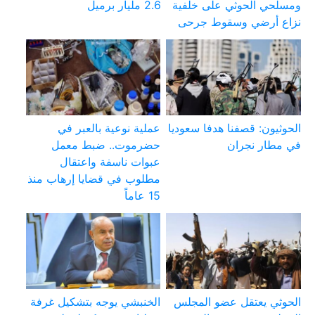
ومسلحي الحوثي على خلفية
2.6 مليار برميل
نزاع أرضي وسقوط جرحى
الحوثيون: قصفنا هدفا سعوديا
عملية نوعية بالعبر في
في مطار نجران
حضرموت.. ضبط معمل
عبوات ناسفة واعتقال
مطلوب في قضايا إرهاب منذ
15 عاماً
الحوثي يعتقل عضو المجلس
الخنبشي يوجه بتشكيل غرفة