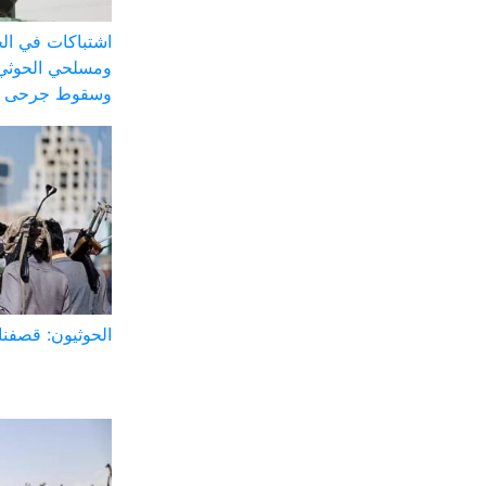
اشتباكات في الج
ومسلحي الحوثي 
وسقوط جرحى
الحوثيون: قصفنا