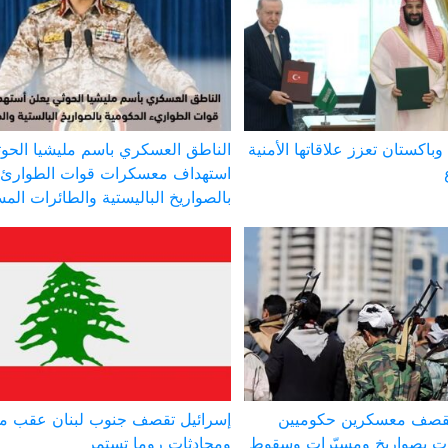
وباكستان تعزز علاقاتها الأمنية
الناطق العسكري باسم مليشيا الحوث
استهداف معسكرات قوات الطوارئ 
بالصواريخ الباليستية والطائرات الم
 تقصف معسكرين حكوميين
إسرائيل تقصف جنوب لبنان عقب مق
 بصواريخ ومسيّرات وسقوط
ومحادثات روما تستمر