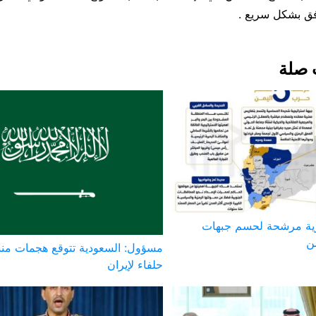
دفق بشكل سريع .
 صلة
ية مرشحة لحسم جبهات
ن
مسؤول: السعودية تتوقع هجمات من
حلفاء لإيران