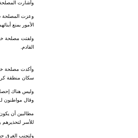
وأشارت المصلحة 
وعزت المصلحة سبب
الأمور بمنع أبنائ
ولفتت مصلحة خفر
القادم.
سكان منطقة كريت
وليس هناك إحصائ
وقال مواطنون لـ”ا
مطالبين أن يكون
للأسر لتحذيرهم و
ولتجنب الغرق حسب