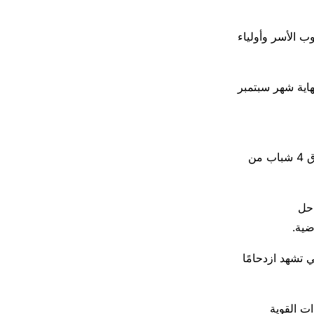
ب الأسر وأولياء
اية شهر سبتمبر
وأكدت مصلحة خفر السواحل أن سواحل مدينة عدن شهدت خلال اليومين الماضين غرق 4 شباب من
احل
ضية.
تشهد ازدحامًا
ت القوية