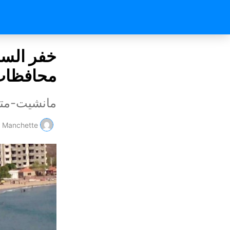
خفر السو
محافظا
مانشيت-متا
Manchette