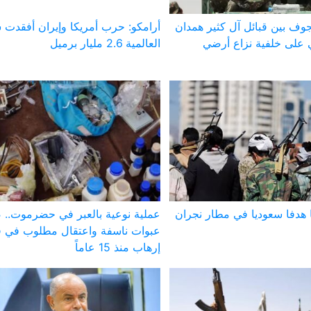
وف بين قبائل آل كثير همدان
أرامكو: حرب أمريكا وإيران أفقدت 
على خلفية نزاع أرضي
العالمية 2.6 مليار برميل
 هدفا سعوديا في مطار نجران
عملية نوعية بالعبر في حضرموت..
عبوات ناسفة واعتقال مطلوب في ق
إرهاب منذ 15 عاماً