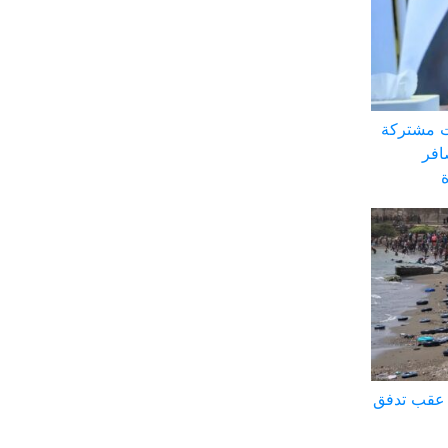
ت مشتركة
افر
ة عقب تدفق