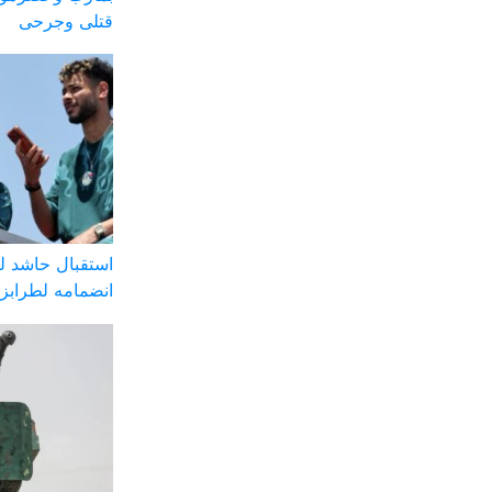
قتلى وجرحى
استقبال حاشد ل
انضمامه لطرابز