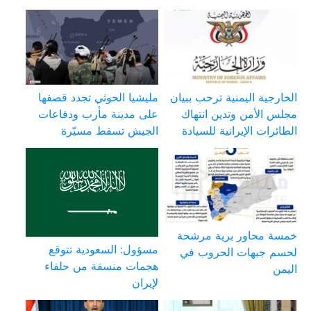
الخارجية اليمنية ترحب ببيان
مليشيا الحوثي تجدد قصفها
مجلس الأمن وتدين انتهاك
على مدينة مأرب ودفاعات
الطائرات الإيرانية للسيادة
الجيش تسقط مسيّرة
خمسة محاور برية مرشحة
مسؤول: السعودية تتوقع
لحسم جبهات الحروب في
هجمات منسقة من حلفاء
اليمن
لإيران