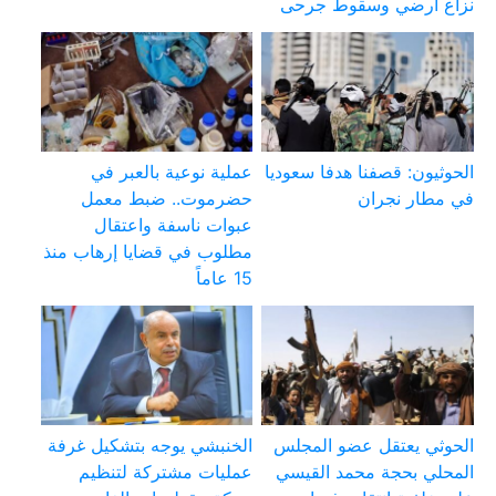
نزاع أرضي وسقوط جرحى
الحوثيون: قصفنا هدفا سعوديا
عملية نوعية بالعبر في
في مطار نجران
حضرموت.. ضبط معمل
عبوات ناسفة واعتقال
مطلوب في قضايا إرهاب منذ
15 عاماً
الحوثي يعتقل عضو المجلس
الخنبشي يوجه بتشكيل غرفة
المحلي بحجة محمد القيسي
عمليات مشتركة لتنظيم