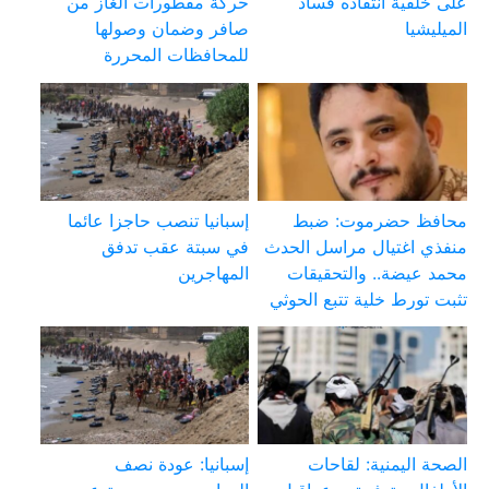
على خلفية انتقاده فساد
حركة مقطورات الغاز من
الميليشيا
صافر وضمان وصولها
للمحافظات المحررة
محافظ حضرموت: ضبط
إسبانيا تنصب حاجزا عائما
منفذي اغتيال مراسل الحدث
في سبتة عقب تدفق
محمد عيضة.. والتحقيقات
المهاجرين
تثبت تورط خلية تتبع الحوثي
الصحة اليمنية: لقاحات
إسبانيا: عودة نصف