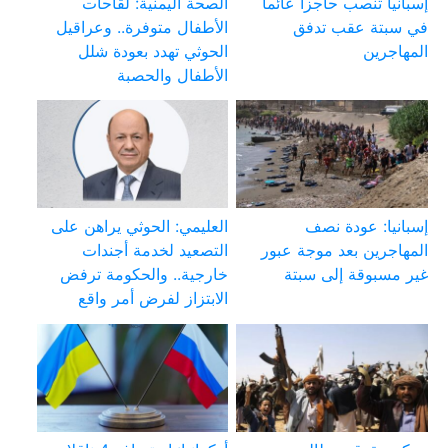
إسبانيا تنصب حاجزا عائما
الصحة اليمنية: لقاحات
في سبتة عقب تدفق
الأطفال متوفرة.. وعراقيل
المهاجرين
الحوثي تهدد بعودة شلل
الأطفال والحصبة
إسبانيا: عودة نصف
العليمي: الحوثي يراهن على
المهاجرين بعد موجة عبور
التصعيد لخدمة أجندات
غير مسبوقة إلى سبتة
خارجية.. والحكومة ترفض
الابتزاز لفرض أمر واقع