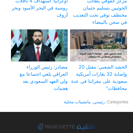
مركز حقوقي يطالب
أوكرانيا: استهداف 4 ناقلات
الحوثيين بتسليم جثمان
روسية في البحر الأسود وبحر
مختطف توفي تحت التعذيب
آزوف
في سجن بالبيضاء
الحشد الشعبي: مقتل 20
مصادر: رئيس الوزراء
وإصابة 32 بغارات أمريكية
العراقي يلغي اجتماعا مع
سعودية على مقراتنا في عدة
ولي العهد السعودي بعد
محافظات”
هجمات
Categories:
رئيسي
,
مانشيتات محلية