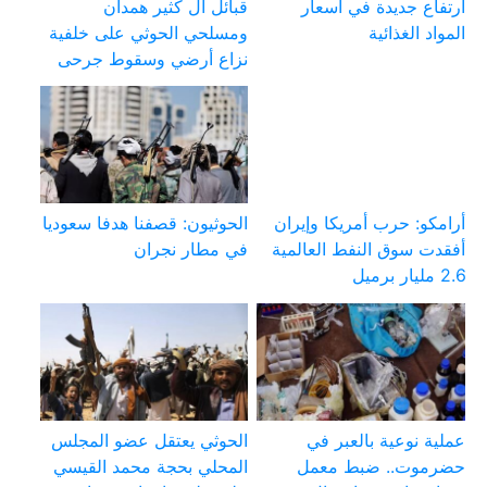
ارتفاع جديدة في أسعار
قبائل آل كثير همدان
المواد الغذائية
ومسلحي الحوثي على خلفية
نزاع أرضي وسقوط جرحى
أرامكو: حرب أمريكا وإيران
الحوثيون: قصفنا هدفا سعوديا
أفقدت سوق النفط العالمية
في مطار نجران
2.6 مليار برميل
عملية نوعية بالعبر في
الحوثي يعتقل عضو المجلس
حضرموت.. ضبط معمل
المحلي بحجة محمد القيسي