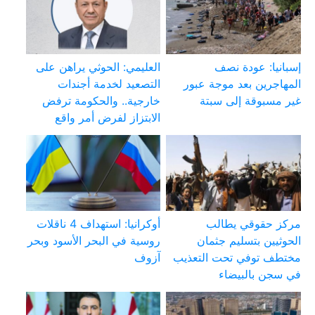
إسبانيا: عودة نصف
العليمي: الحوثي يراهن على
المهاجرين بعد موجة عبور
التصعيد لخدمة أجندات
غير مسبوقة إلى سبتة
خارجية.. والحكومة ترفض
الابتزاز لفرض أمر واقع
مركز حقوقي يطالب
أوكرانيا: استهداف 4 ناقلات
الحوثيين بتسليم جثمان
روسية في البحر الأسود وبحر
مختطف توفي تحت التعذيب
آزوف
في سجن بالبيضاء