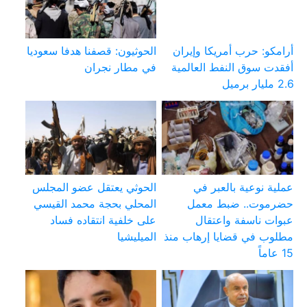
أرامكو: حرب أمريكا وإيران
الحوثيون: قصفنا هدفا سعوديا
أفقدت سوق النفط العالمية
في مطار نجران
2.6 مليار برميل
عملية نوعية بالعبر في
الحوثي يعتقل عضو المجلس
حضرموت.. ضبط معمل
المحلي بحجة محمد القيسي
عبوات ناسفة واعتقال
على خلفية انتقاده فساد
مطلوب في قضايا إرهاب منذ
الميليشيا
15 عاماً