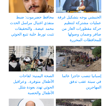
الخنبشي يوجه بتشكيل غرفة
محافظ حضرموت: ضبط
عمليات مشتركة لتنظيم
منفذي اغتيال مراسل الحدث
حركة مقطورات الغاز من
محمد عيضة.. والتحقيقات
صافر وضمان وصولها
تثبت تورط خلية تتبع الحوثي
للمحافظات المحررة
إسبانيا تنصب حاجزا عائما
الصحة اليمنية: لقاحات
في سبتة عقب تدفق
الأطفال متوفرة.. وعراقيل
المهاجرين
الحوثي تهدد بعودة شلل
الأطفال والحصبة