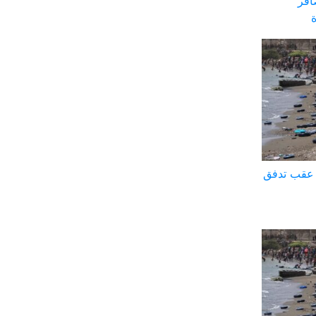
افر
ة عقب تدفق