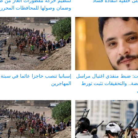
 خلفية انتقاده فساد
لتنظيم حركة مقطورات الغاز من ص
وضمان وصولها للمحافظات المحررة
 ضبط منفذي اغتيال مراسل
إسبانيا تنصب حاجزا عائما في سبت
ة.. والتحقيقات تثبت تورط
المهاجرين