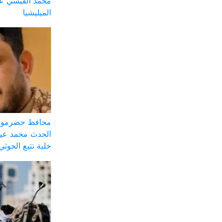
محمد القيسي على
الميليشيا
محافظ حضرموت:
الحدث محمد عيض
خلية تتبع الحوثي