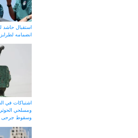
استقبال حاشد ل
انضمامه لطرابز
اشتباكات في الج
ومسلحي الحوثي 
وسقوط جرحى