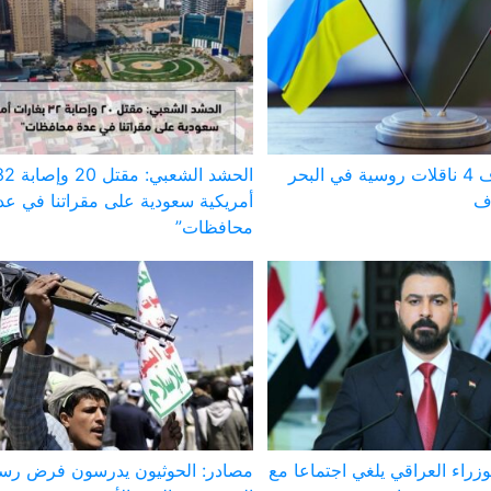
أوكرانيا: استهداف 4 ناقلات روسية في البحر
وف
أمريكية سعودية على مقراتنا في عد
محافظات”
زراء العراقي يلغي اجتماعا مع
مصادر: الحوثيون يدرسون فرض رس