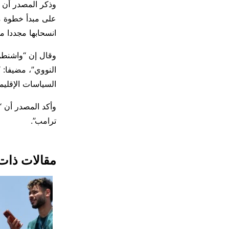
وذكر المصدر أن و
على مبدأ خطوة مق
انسحابها مجددا م
وقال إن “واشنطن 
النووي”، مضيفا: 
السياسات الإقليمي
وأكد المصدر أن “
ترامب”.
مقالات ذات