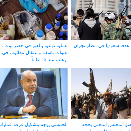
 هدفا سعوديا في مطار نجران
عملية نوعية بالعبر في حضرموت..
عبوات ناسفة واعتقال مطلوب في ق
إرهاب منذ 15 عاماً
ضو المجلس المحلي بحجة
الخنبشي يوجه بتشكيل غرفة عمليا