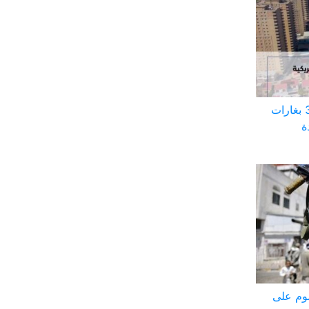
الحشد الشعبي: مقتل 20 وإصابة 32 بغارات
ة
وم على