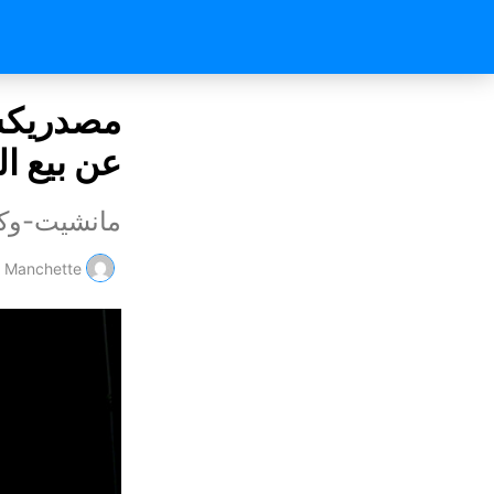
مصدريكشف
عن بيع ال
مانشيت-وكا
Manchette