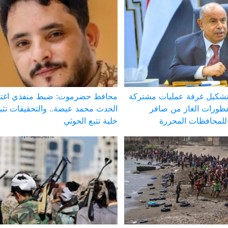
تشكيل غرفة عمليات مشتركة
محافظ حضرموت: ضبط منفذي اغتي
طورات الغاز من صافر
الحدث محمد عيضة.. والتحقيقات تث
لمحافظات المحررة
خلية تتبع الحوثي