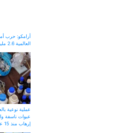
أرامكو: حرب أم
العالمية 2.6 مليار برميل
عملية نوعية با
عبوات ناسفة وا
إرهاب منذ 15 عاماً