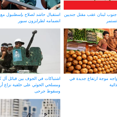
نوب لبنان عقب مقتل جنديين
استقبال حاشد لصلاح بإسطنبول مع
تستمر
انضمامه لطرابزون سبور
يواجه موجة ارتفاع جديدة في
اشتباكات في الجوف بين قبائل آل ك
ائية
ومسلحي الحوثي على خلفية نزاع أ
وسقوط جرحى