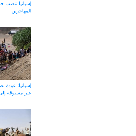
إسبانيا تنصب ح
المهاجرين
إسبانيا: عودة ن
غير مسبوقة إلى