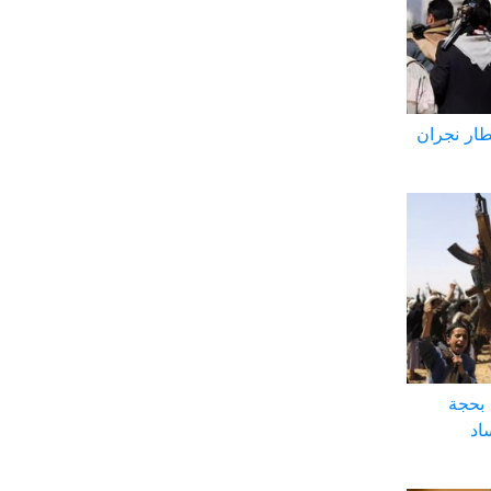
طار نجران
 بحجة
اد