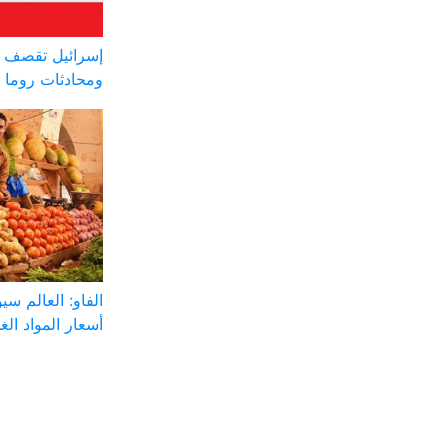
إسرائيل تقصف ج
ومحادثات روما 
الفاو: العالم س
أسعار المواد الغذ