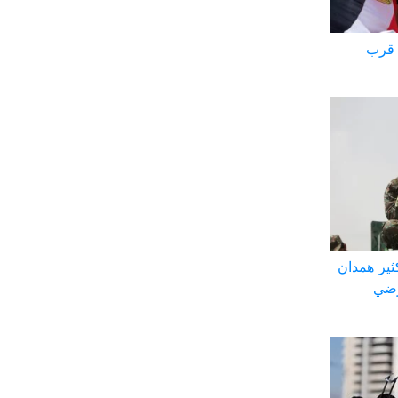
 قرب
ثير همدان
رضي