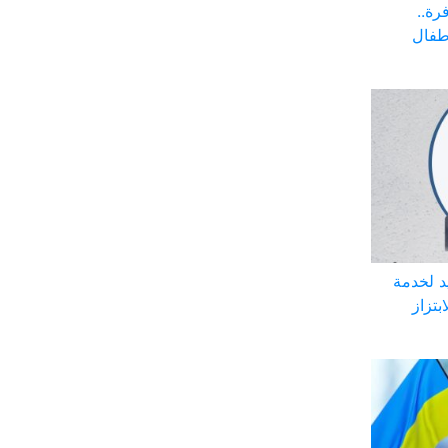
رة..
أطفال
د لخدمة
بتزاز