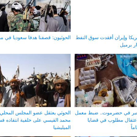
ريكا وإيران أفقدت سوق النفط
الحوثيون: قصفنا هدفا سعوديا في م
لعبر في حضرموت.. ضبط معمل
الحوثي يعتقل عضو المجلس المحلي
عتقال مطلوب في قضايا
محمد القيسي على خلفية انتقاده فس
الميليشيا