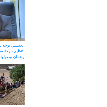
الخنبشي يوجه ب
لتنظيم حركة مق
وضمان وصولها ل