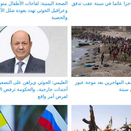
اجزا عائما في سبتة عقب تدفق
الصحة اليمنية: لقاحات الأطفال متوف
وعراقيل الحوثي تهدد بعودة شلل ال
والحصبة
صف المهاجرين بعد موجة عبور
العليمي: الحوثي يراهن على التصعي
 سبتة
أجندات خارجية.. والحكومة ترفض الا
لفرض أمر واقع