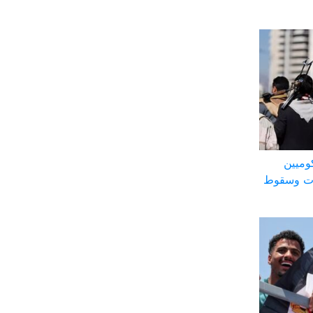
وميين
ات وسقوط