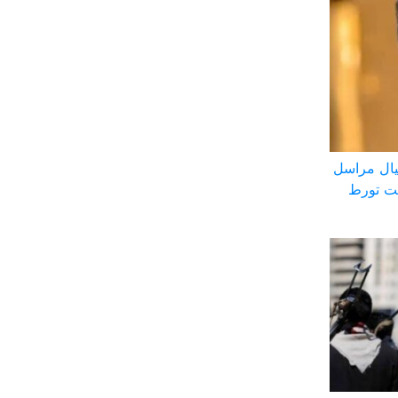
ال مراسل
بت تورط