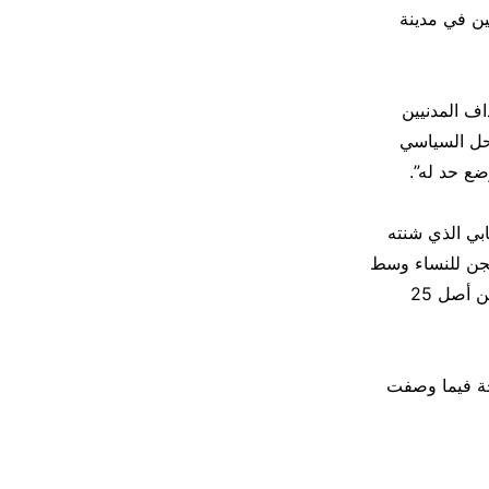
ين في مدينة
اف المدنيين
لحل السياسي
ضع حد له”.
بي الذي شنته
سجن للنساء وسط
مدينة مأرب، إلى 10 شهداء اليوم بعد وفاة جريحين متأثرين بإصابتهم في هذا القصف من أصل 25
جة فيما وصفت