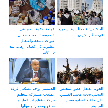
الحوثيون: قصفنا هدفا سعوديا
عملية نوعية بالعبر في
في مطار نجران
حضرموت.. ضبط معمل
عبوات ناسفة واعتقال
مطلوب في قضايا إرهاب منذ
15 عاماً
الحوثي يعتقل عضو المجلس
الخنبشي يوجه بتشكيل غرفة
المحلي بحجة محمد القيسي
عمليات مشتركة لتنظيم
على خلفية انتقاده فساد
حركة مقطورات الغاز من
الميليشيا
صافر وضمان وصولها