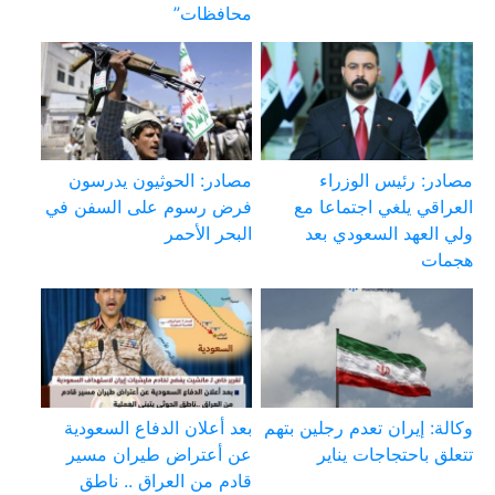
محافظات”
مصادر: رئيس الوزراء
مصادر: الحوثيون يدرسون
العراقي يلغي اجتماعا مع
فرض رسوم على السفن في
ولي العهد السعودي بعد
البحر الأحمر
هجمات
وكالة: إيران تعدم رجلين بتهم
بعد أعلان الدفاع السعودية
تتعلق باحتجاجات يناير
عن أعتراض طيران مسير
قادم من العراق .. ناطق