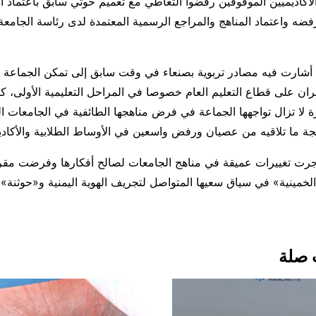
لأكاديميين الموقوفين رفضوا التعاطي مع تعميم حوثي سابق باعتماد 
فضه واعتماد المناهج والمراجع الرسمية المعتمدة لدى رئاسة الجامعة
أشارت فيه مصادر تربوية بصنعاء في وقت سابق إلى تمكن الجماعة
ان على قطاع التعليم العام خصوصا في المراحل التعليمية الأولى، 
لا تزال تواجهها الجماعة في فرض مناهجها الطائفية في الجامعات الح
جة ما تلاقيه من عصيان ورفض واسعين في الأوساط الطلابية والأكادي
جرت تغييرات عميقة في مناهج الجامعات لصالح أفكارها وفرضت مقر
الخمينية» في سياق سعيها المتواصل لتجريف الهوية اليمنية و«حوثنة
 صلة