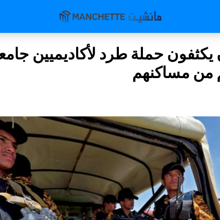
 يكثفون حملة طرد لأكاديميين جامع
م من مساكنهم