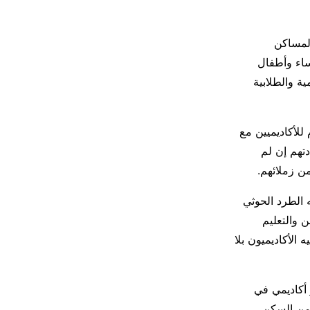
لمساكن
ساء وأطفال
ة والطلابية
لحوثية قبل تنفيذ حملتها التعسفية – بحسب المصادر – مهلة 4 أيام للأكاديميين مع
تهم إن لم
ن زملائهم.
 الطرد الحوثي
ن والتعليم
الأكاديميون بلا
 أكاديمي في
أكاديميا مع عائلاتهم من السكن