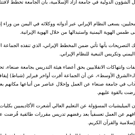
لشؤون الدولية في جامعة آزاد الإسلامیة، بأن الجامعة تخطط لافتتا
حليين، يسعى النظام الإيراني عبر أدواته ووكلائه في اليمن من وراء إ
ى طمس الهوية اليمنية واستبدالها من خلال الهوية الإيرانية.
ك التصريحات بأنها تأتي ضمن المخطط الإيراني، الذي تنفذه الجماعة ا
يمني وتكريس التبعية للنظام الإيراني.
فات وانتهاكات الانقلابيين بحق أعضاء هيئة التدريس بجامعة صنعاء، ت
 لـ«الشرق الأوسط»، عن أن الجماعة أقرت أواخر فبراير (شباط) إيقا
لآداب في جامعة صنعاء عن العمل وإحلال عناصر من أتباعها مكانهم 
ضت بالقوة عليهم.
 الميليشيات المسؤولة عن التعليم العالي أشعرت الأكاديميين بكليات ا
قافهم عن العمل تعسفياً بعد رفضهم تدريس مقررات طائفية فُرضت عل
لإسلامية والقرآن الكريم.