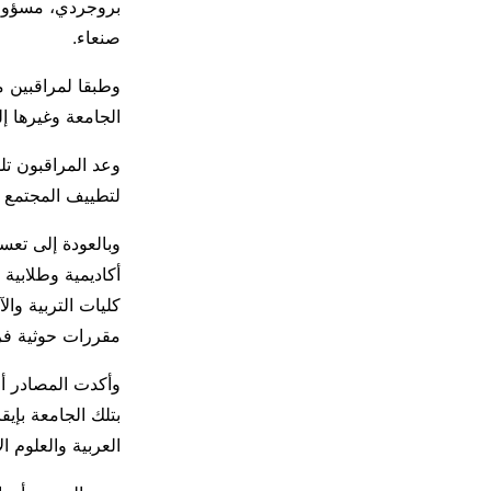
بروجردي، مسؤول ا
صنعاء.
وطبقا لمراقبين م
الجامعة وغيرها إل
وعد المراقبون تل
لتطييف المجتمع ال
وبالعودة إلى تعس
أكاديمية وطلابية
كليات التربية وا
مقررات حوثية فر
وأكدت المصادر أن
بتلك الجامعة بإي
العربية والعلوم ا