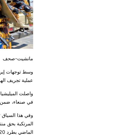
مانشيت-صحف
وسط توجهات إيرا
عملية تجريف الهو
واصلت الميليشيات
في صنعاء، ضمن سع
وفي هذا السياق 
المرتكبة بحق منت