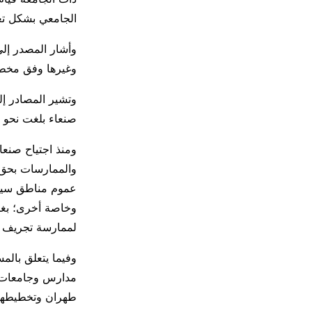
الجامعي بشكل ت
وأشار المصدر إل
وغيرها وفق مخطط
وتشير المصادر إل
صنعاء بلغت نحو 150 حالة طرد منذ مطلع العام الجاري.
ومنذ اجتياح صنعا
والممارسات بحق ا
عموم مناطق سيطر
وخاصة أخرى؛ بغي
لممارسة تجريف ال
وفيما يتعلق بالمس
مدارس وجامعات ت
طهران وتخطيطها إ