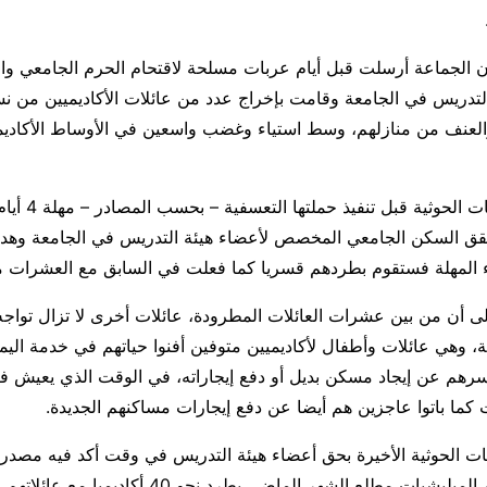
ن الجماعة أرسلت قبل أيام عربات مسلحة لاقتحام الحرم الجامعي وا
لتدريس في الجامعة وقامت بإخراج عدد من عائلات الأكاديميين من ن
العنف من منازلهم، وسط استياء وغضب واسعين في الأوساط الأكاديمي
وأعطت الميليشيات ا
قق السكن الجامعي المخصص لأعضاء هيئة التدريس في الجامعة وهدد
اء المهلة فستقوم بطردهم قسريا كما فعلت في السابق مع العشرات م
ى أن من بين عشرات العائلات المطرودة، عائلات أخرى لا تزال تواجه
لة، وهي عائلات وأطفال لأكاديميين متوفين أفنوا حياتهم في خدمة اليم
رهم عن إيجاد مسكن بديل أو دفع إيجاراته، في الوقت الذي يعيش فيه 
كما باتوا عاجزين هم أيضا عن دفع إيجارات مساكنهم الجديدة.
ات الحوثية الأخيرة بحق أعضاء هيئة التدريس في وقت أكد فيه مصدر
ذات الجامعة قيام الميليشيات مطلع الشهر الماضي بطرد نحو 40 