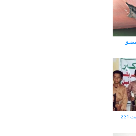
بمضيق
تحالف حقوقي: ميليشيا الحوثي ارتكبت 231