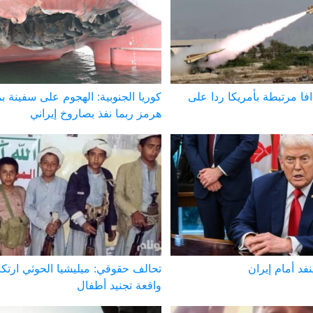
افا مرتبطة بأمريكا ردا على
كوريا الجنوبية: الهجوم على سفينة 
هرمز ربما نفذ بصاروخ إيراني
فد أمام إيران
واقعة تجنيد أطفال