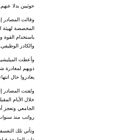
حوثيين بدلا عنهم.
وقالت المصادر إ
المخصصة لهيئة ا
باستخدام القوة و
والكادر الوظيفي.
ذويهم لمغادرة ش
يغادروا حال انته
ولفتت المصادر إل
خلال الأيام المقب
الجامعي وتعجز أس
رواتب منذ سنوات 
وتأتي تلك التعسف