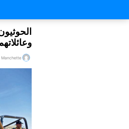
الحوثيون
وعائلاته
Manchette