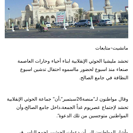
مانشيت-متابعات
تحشد مليشيا الحوثي الإنقلابية ابناء أحياء وحارات العاصمة
صنعاء منذ اسبوع لحضور مااسموه احتفال تدشين اسبوع
النظافة في جامع الصالح.
وقال مواطنون لـ”منصة26سبتمبر”،أن” جماعة الحوثي الإنقلابية
تحشد لإجتماع عصريوم غداً الجمعة،داخل جامع الصالح،وأن
المواطنين متوجسين من تلك الدعوة”.
وأشار المواطنون إلى أن دعوات الحوثيين لجمع الناس في