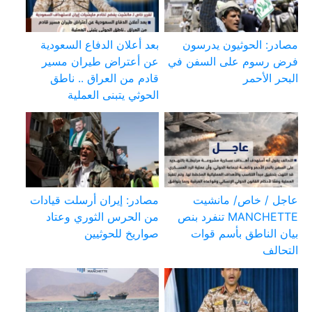
مصادر: الحوثيون يدرسون
بعد أعلان الدفاع السعودية
فرض رسوم على السفن في
عن أعتراض طيران مسير
البحر الأحمر
قادم من العراق .. ناطق
الحوثي يتبنى العملية
عاجل / خاص/ مانشيت
مصادر: إيران أرسلت قيادات
MANCHETTE تنفرد بنص
من الحرس الثوري وعتاد
بيان الناطق بأسم قوات
صواريخ للحوثيين
التحالف