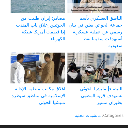
الناطق العسكري بأسم
مصادر: إيران طلبت من
جماعة الحو ثي يعلن في بيان
الحوثيين إغلاق باب المندب
رسمي عن عملية عسكرية
إذا قصفت أمريكا شبكة
أستهدفت سفينتا نفط
الكهرباء
سعودية
البيضاء| مليشيا الحوثي
اغلاق مكاتب منظمة الإغاثة
تستهدف قرية المضبي
الإسلامية في مناطق سيطرة
بطيران مسير
مليشيا الحوثي
Categories:
مانشيتات محلية