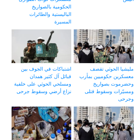
الحكومية بالصواريخ
الباليستية والطائرات
المسيرة
مليشيا الحوثي تقصف
اشتباكات في الجوف بين
معسكرين حكوميين بمأرب
قبائل آل كثير همدان
وحضرموت بصواريخ
ومسلحي الحوثي على خلفية
ومسيّرات وسقوط قتلى
نزاع أرضي وسقوط جرحى
وجرحى