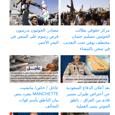
مركز حقوقي يطالب
مصادر: الحوثيون يدرسون
الحوثيين بتسليم جثمان
فرض رسوم على السفن في
مختطف توفي تحت التعذيب
البحر الأحمر
في سجن بالبيضاء
بعد أعلان الدفاع السعودية
عاجل / خاص/ مانشيت
عن أعتراض طيران مسير
MANCHETTE تنفرد بنص
قادم من العراق .. ناطق
بيان الناطق بأسم قوات
الحوثي يتبنى العملية
التحالف