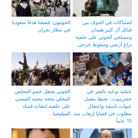
اشتباكات في الجوف بين
الحوثيون: قصفنا هدفا سعوديا
قبائل آل كثير همدان
في مطار نجران
ومسلحي الحوثي على خلفية
نزاع أرضي وسقوط جرحى
عملية نوعية بالعبر في
الحوثي يعتقل عضو المجلس
حضرموت.. ضبط معمل
المحلي بحجة محمد القيسي
عبوات ناسفة واعتقال
على خلفية انتقاده فساد
مطلوب في قضايا إرهاب منذ
الميليشيا
15 عاماً