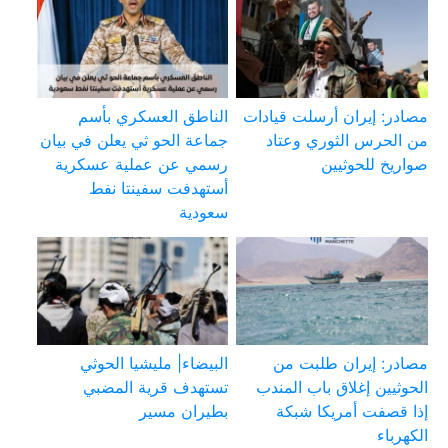
مصادر: إيران أرسلت قيادات
الناطق العسكري بأسم
من الحرس الثوري وعتاد
جماعة الحو ثي يعلن في بيان
صواريخ للحوثيين
رسمي عن عملية عسكرية
أستهدفت سفينتا نفط
سعودية
مصادر: إيران طلبت من
البيضاء| مليشيا الحوثي
الحوثيين إغلاق باب المندب
تستهدف قرية المضبي
إذا قصفت أمريكا شبكة
بطيران مسير
الكهرباء