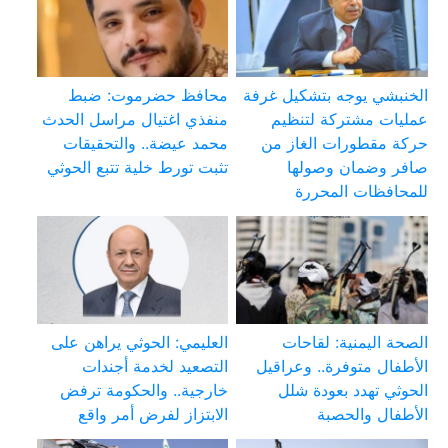
الخنبشي يوجه بتشكيل غرفة
محافظ حضرموت: ضبط
عمليات مشتركة لتنظيم
منفذي اغتيال مراسل الحدث
حركة مقطورات الغاز من
محمد عيضة.. والتحقيقات
صافر وضمان وصولها
تثبت تورط خلية تتبع الحوثي
للمحافظات المحررة
الصحة اليمنية: لقاحات
العليمي: الحوثي يراهن على
الأطفال متوفرة.. وعراقيل
التصعيد لخدمة أجندات
الحوثي تهدد بعودة شلل
خارجية.. والحكومة ترفض
الأطفال والحصبة
الابتزاز لفرض أمر واقع