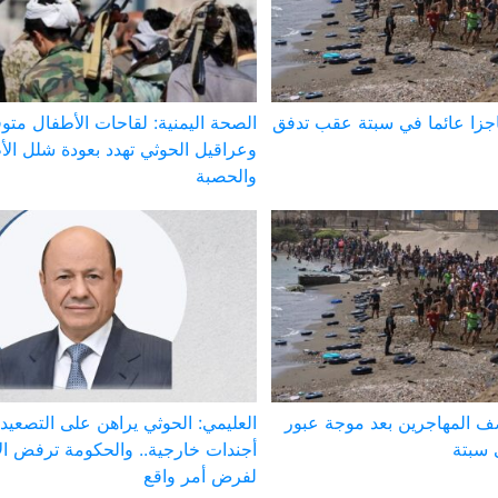
اجزا عائما في سبتة عقب تدفق
الصحة اليمنية: لقاحات الأطفال متوف
وعراقيل الحوثي تهدد بعودة شلل ال
والحصبة
صف المهاجرين بعد موجة عبور
العليمي: الحوثي يراهن على التصعيد
 سبتة
أجندات خارجية.. والحكومة ترفض الا
لفرض أمر واقع