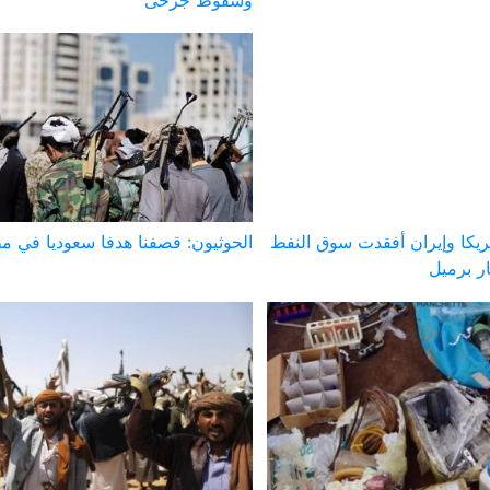
ريكا وإيران أفقدت سوق النفط
الحوثيون: قصفنا هدفا سعوديا في م