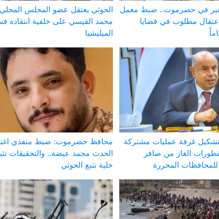
لعبر في حضرموت.. ضبط معمل
الحوثي يعتقل عضو المجلس المحلي
عتقال مطلوب في قضايا
محمد القيسي على خلفية انتقاده فس
الميليشيا
تشكيل غرفة عمليات مشتركة
محافظ حضرموت: ضبط منفذي اغتي
طورات الغاز من صافر
الحدث محمد عيضة.. والتحقيقات تث
لمحافظات المحررة
خلية تتبع الحوثي