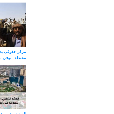
مركز حقوقي يطا
مختطف توفي تح