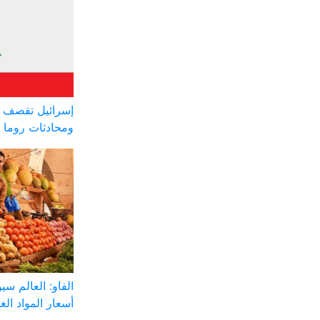
إسرائيل تقصف ج
ومحادثات روما 
الفاو: العالم س
أسعار المواد الغذ