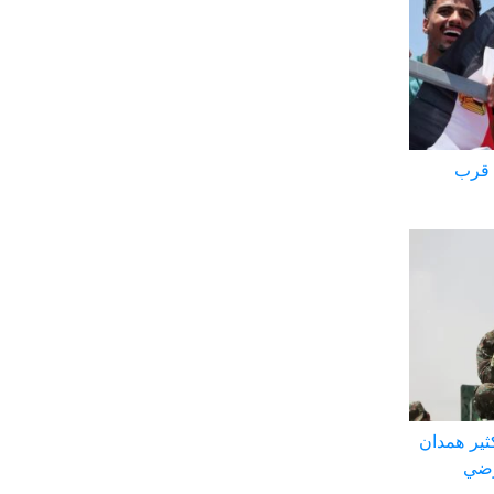
 قرب
ثير همدان
رضي