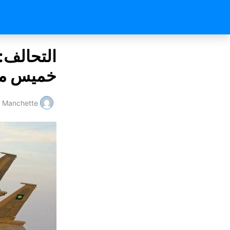
التحالف:
خميس م
Manchette