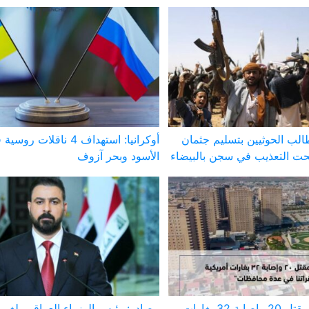
لب الحوثيين بتسليم جثمان
أوكرانيا: استهداف 4 ناقلات 
ت التعذيب في سجن بالبيضاء
الأسود وبحر آزوف
الحشد الشعبي: مقتل 20 وإصابة 32 بغارات
مصادر: رئيس الوزراء العراقي يلغي 