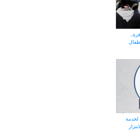
رة..
أطفال
 لخدمة
بتزاز