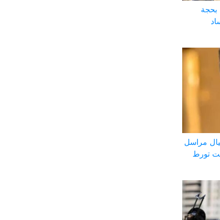
 بحجة
اد
ال مراسل
بت تورط