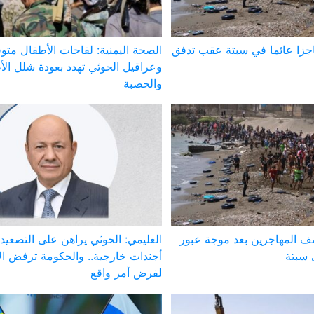
اجزا عائما في سبتة عقب تدفق
الصحة اليمنية: لقاحات الأطفال متوف
وعراقيل الحوثي تهدد بعودة شلل ال
والحصبة
صف المهاجرين بعد موجة عبور
العليمي: الحوثي يراهن على التصعيد
 سبتة
أجندات خارجية.. والحكومة ترفض الا
لفرض أمر واقع