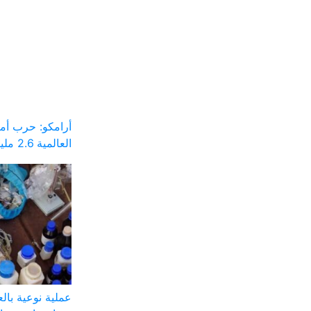
أرامكو: حرب أم
العالمية 2.6 مليار برميل
عملية نوعية با