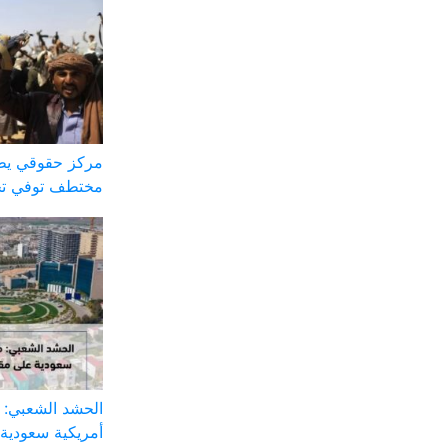
مركز حقوقي يطا
مختطف توفي تح
أمريكية سعودية 