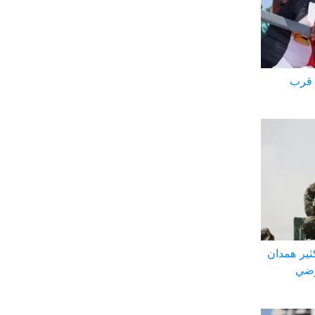
 قرب
ثير همدان
رضي