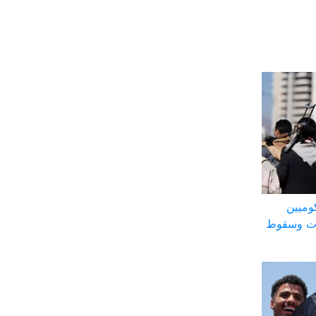
وميين
ات وسقوط