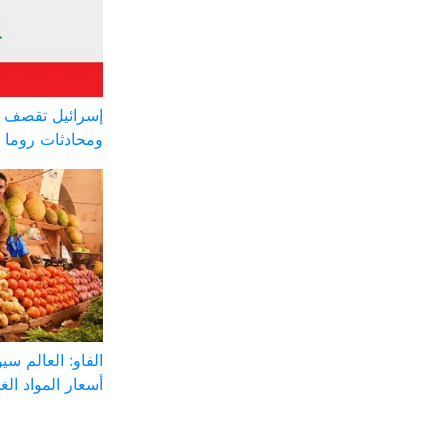
إسرائيل تقصف ج
ومحادثات روما 
الفاو: العالم س
أسعار المواد الغذ