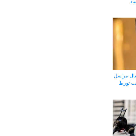
اد
ال مراسل
بت تورط