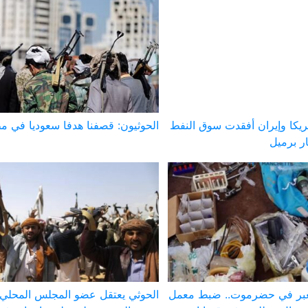
ريكا وإيران أفقدت سوق النفط
الحوثيون: قصفنا هدفا سعوديا في م
لعبر في حضرموت.. ضبط معمل
الحوثي يعتقل عضو المجلس المحلي