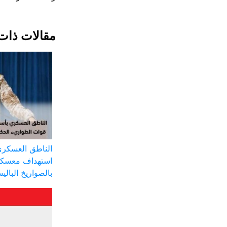
مقالات ذات
الناطق العسكري
استهداف معسكر
بالصواريخ البالي