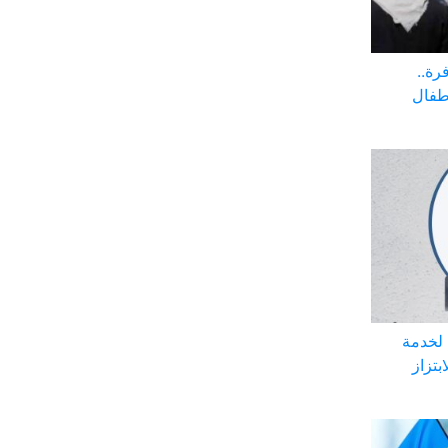
رة..
أطفال
 لخدمة
بتزاز