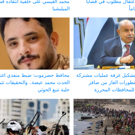
عتقال مطلوب في قضايا
محمد القيسي على خلفية انتقاده فس
الميليشيا
تشكيل غرفة عمليات مشتركة
محافظ حضرموت: ضبط منفذي اغتي
طورات الغاز من صافر
الحدث محمد عيضة.. والتحقيقات تث
لمحافظات المحررة
خلية تتبع الحوثي