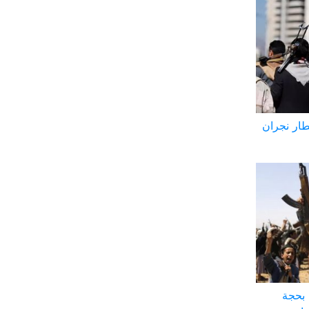
طار نجران
 بحجة