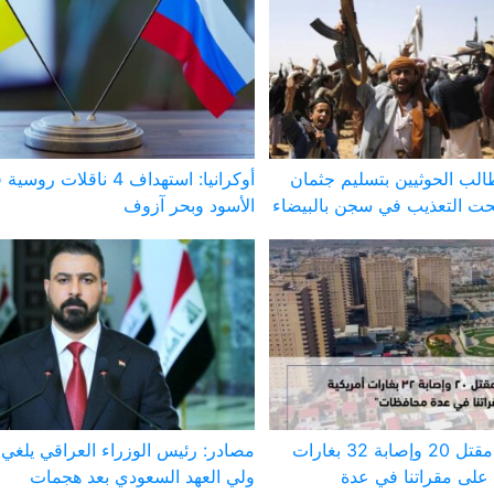
لب الحوثيين بتسليم جثمان
أوكرانيا: استهداف 4 ناقلات 
ت التعذيب في سجن بالبيضاء
الأسود وبحر آزوف
الحشد الشعبي: مقتل 20 وإصابة 32 بغارات
مصادر: رئيس الوزراء العراقي يلغي 
على مقراتنا في عدة
ولي العهد السعودي بعد هجمات