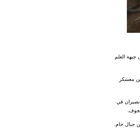
 جبهة العلم
يا الحوثي من معسكر
 نصيران في
لجوف.
ن جبال حام.