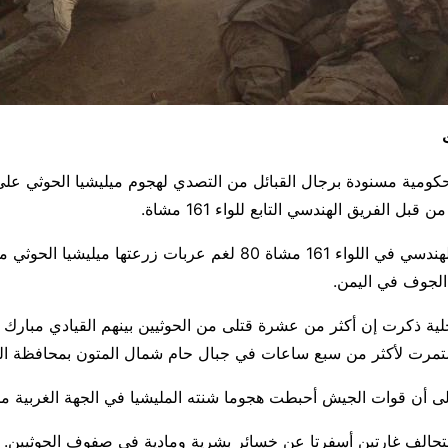
كومية مسنودة برجال القبائل من التصدي لهجوم ميليشيا الحوثي على
ل الفريق الهندسي التابع للواء 161 مشاة.
كما نزع الفريق الهندسي في اللواء 161 مشاة 80 لغم عربات زرعتها ميليش
الجوف في اليمن.
ية ذكرت إن أكثر من عشرة قتلى من الحوثيين بينهم القيادي مبارك
تمرت لأكثر من سبع ساعات في جبال حام شمال المتون بمحافظة ا
لى أن قوات الجيش أحبطت هجوما شنته المليشيا في الجهة الغربية م
حالف غارتين أسفرتا عن خسائر بشرية ومادية في صفوف الحوثيين.