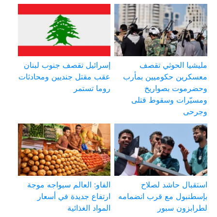
مليشيا الحوثي تقصف
إسرائيل تقصف جنوب لبنان
معسكرين حكوميين بمأرب
عقب مقتل جنديين ومحادثات
وحضرموت بصواريخ
روما تستمر
ومسيّرات وسقوط قتلى
وجرحى
استقبال حاشد لصلاح
الفاو: العالم سيواجه موجة
بإسطنبول مع قرب انضمامه
ارتفاع جديدة في أسعار
لطرابزون سبور
المواد الغذائية