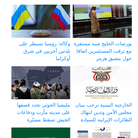
بورصات الخليج شبه مستقرة
وكالة: روسيا تسيطر على
مع ترقب المستثمرين اتفاقا
بلدتين أخريين في شرق
حول مضيق هرمز
أوكرانيا
الخارجية اليمنية ترحب ببيان
مليشيا الحوثي تجدد قصفها
مجلس الأمن وتدين انتهاك
على مدينة مأرب ودفاعات
الطائرات الإيرانية للسيادة
الجيش تسقط مسيّرة