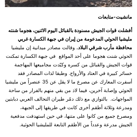
مانشيت-متابعات
أفشلت قوات الجيش مسنودة بالقبائل اليوم الاثنين، هجوما شنته
مليشيا الحوثي المدعومة من إيران في جبهة الكسارة غربي
محافظة مأرب شرقي البلاد.
وقالت مصادر ميدانية إن مليشيا
الحوثي شنت هجوما على أحد المواقع في جبهة الكسارة تمكنت
قوات الجيش والقبائل من كسره وكبّدت مجاميعها المهاجمة
خسائر كبيرة في العتاد والأرواح. وطبقا لذات المصادر فقد
أسفرت المعارك عن مصرع ما لا يقل عن 35 عنصراً من مليشيا
الحوثي وإصابة آخرين، فيما لاذ من بقي منهم بالفرار من ساحة
المواجهات. بالتوازي مع ذلك دمّر طيران التحالف العربي دبابتين
ومدرعة وثلاثة أطقم أخرى كانت في طريقها إلى الجبهة،
ومصرع جميع من كانوا على متنها، في حين استهدفت مدفعية
الجيش مدرعة وعدداً من الأطقم التابعة للمليشيا الحوثية.