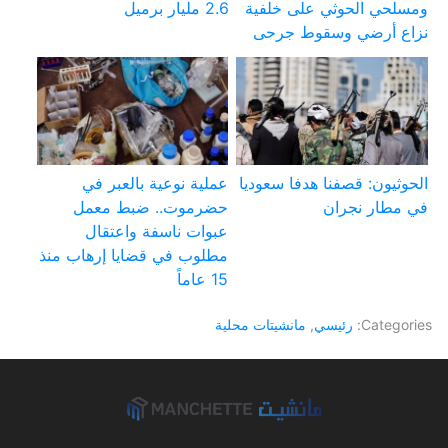
ومسلحي الحوثي على خلفية
2.6 مليار برميل
نزاع أرضي وسقوط جرحى
الحوثيون: قصفنا هدفا سعوديا
عملية نوعية بالعبر في
في مطار نجران
حضرموت.. ضبط معمل
عبوات ناسفة واعتقال
مطلوب في قضايا إرهاب منذ
15 عاماً
Categories:
رئيسي
,
مانشيتات محلية