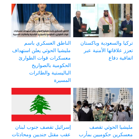
تركيا والسعودية وباكستان
الناطق العسكري باسم
تعزز علاقاتها الأمنية عبر
مليشيا الحوثي يعلن استهداف
اتفاقية دفاع
معسكرات قوات الطوارئ
الحكومية بالصواريخ
الباليستية والطائرات
المسيرة
مليشيا الحوثي تقصف
إسرائيل تقصف جنوب لبنان
معسكرين حكوميين بمأرب
عقب مقتل جنديين ومحادثات