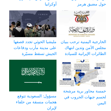
حول مضيق هرمز
أوكرانيا
الخارجية اليمنية ترحب ببيان
مليشيا الحوثي تجدد قصفها
مجلس الأمن وتدين انتهاك
على مدينة مأرب ودفاعات
الطائرات الإيرانية للسيادة
الجيش تسقط مسيّرة
خمسة محاور برية مرشحة
مسؤول: السعودية تتوقع
لحسم جبهات الحروب في
هجمات منسقة من حلفاء
اليمن
لإيران