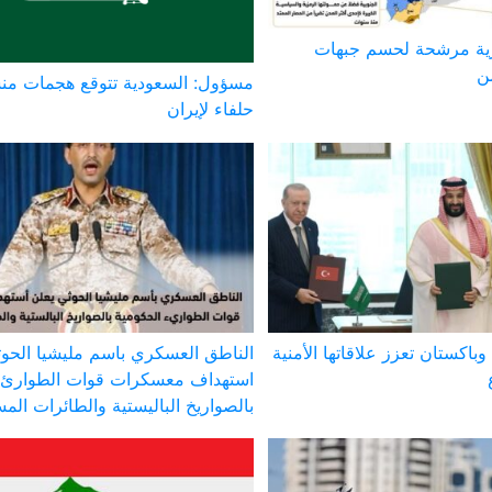
ية مرشحة لحسم جبهات
ن
مسؤول: السعودية تتوقع هجمات من
حلفاء لإيران
وباكستان تعزز علاقاتها الأمنية
الناطق العسكري باسم مليشيا الحوث
استهداف معسكرات قوات الطوارئ 
بالصواريخ الباليستية والطائرات الم