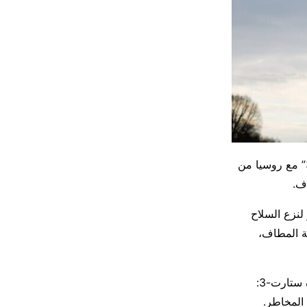
قال مبعوث أمريكي إن إدارة الرئيس جو بايدن تنظر إلى تمديد أجل معاهدة “ستارت -3” مع روسيا من
اف.
لنزع السلاح
ة المطاف،
وأضاف وود، وهو أيضا مفوض الولايات المتحدة للجنة التشاورية الثنائية الخاصة بمعاهدة ستارت-3:
المخاطر.