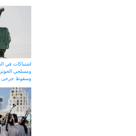
اشتباكات في الج
ومسلحي الحوثي 
وسقوط جرحى