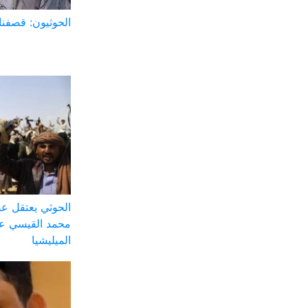
الحوثيون: قصفنا
الحوثي يعتقل ع
محمد القيسي على
الميليشيا