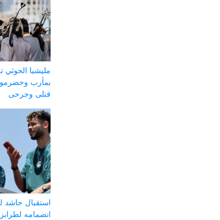
مليشيا الحوثي
بمأرب وحضرموت
قتلى وجرحى
استقبال حاشد ل
انضمامه لطرابز