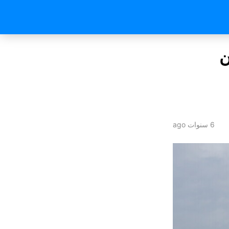
ن
6 سنوات ago