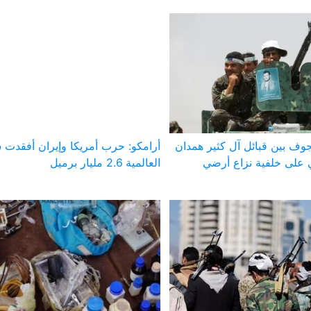
وف بين قبائل آل كثير همدان
أرامكو: حرب أمريكا وإيران أفقدت 
على خلفية نزاع أرضي
العالمية 2.6 مليار برميل