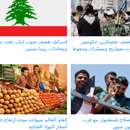
 تقصف معسكرين حكوميين
إسرائيل تقصف جنوب لبنان عقب مق
 بصواريخ ومسيّرات وسقوط
ومحادثات روما تستمر
صلاح بإسطنبول مع قرب
الفاو: العالم سيواجه موجة ارتفاع ج
ون سبور
أسعار المواد الغذائية