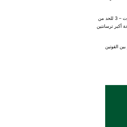
وكانت كل من روسيا والولايات المتحدة قد أعلنتا أمس الأربعاء تمديد أجل معاهدة ستارت – 3 للحد من
 أكبر ترسانتين
بين القوتين