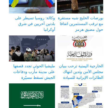
بورصات الخليج شبه مستقرة
وكالة: روسيا تسيطر على
مع ترقب المستثمرين اتفاقا
بلدتين أخريين في شرق
حول مضيق هرمز
أوكرانيا
الخارجية اليمنية ترحب ببيان
مليشيا الحوثي تجدد قصفها
مجلس الأمن وتدين انتهاك
على مدينة مأرب ودفاعات
الطائرات الإيرانية للسيادة
الجيش تسقط مسيّرة