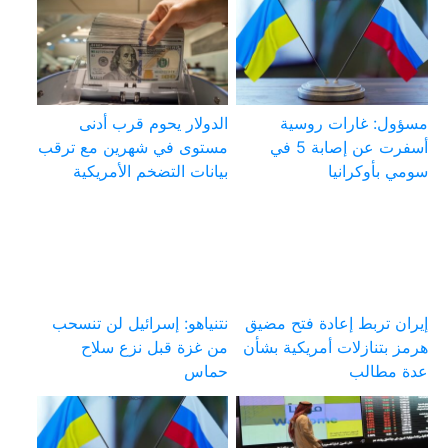
مسؤول: غارات روسية
الدولار يحوم قرب أدنى
أسفرت عن إصابة 5 في
مستوى في شهرين مع ترقب
سومي بأوكرانيا
بيانات التضخم الأمريكية
إيران تربط إعادة فتح مضيق
نتنياهو: إسرائيل لن تنسحب
هرمز بتنازلات أمريكية بشأن
من غزة قبل نزع سلاح
عدة مطالب
حماس