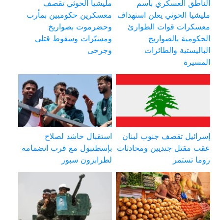
الناطق العسكري باسم
مليشيا الحوثي تقصف
مليشيا الحوثي يعلن استهداف
معسكرين حكوميين بمأرب
معسكرات قوات الطوارئ
وحضرموت بصواريخ
الحكومية بالصواريخ
ومسيّرات وسقوط قتلى
الباليستية والطائرات
وجرحى
المسيرة
إسرائيل تقصف جنوب لبنان
استقبال حاشد لصلاح
عقب مقتل جنديين ومحادثات
بإسطنبول مع قرب انضمامه
روما تستمر
لطرابزون سبور