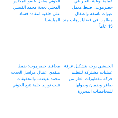
عملية نوعية بالعبر في
الحوثي يعتقل عضو المجلس
حضرموت.. ضبط معمل
المحلي بحجة محمد القيسي
عبوات ناسفة واعتقال
على خلفية انتقاده فساد
مطلوب في قضايا إرهاب منذ
الميليشيا
15 عاماً
الخنبشي يوجه بتشكيل غرفة
محافظ حضرموت: ضبط
عمليات مشتركة لتنظيم
منفذي اغتيال مراسل الحدث
حركة مقطورات الغاز من
محمد عيضة.. والتحقيقات
صافر وضمان وصولها
تثبت تورط خلية تتبع الحوثي
للمحافظات المحررة