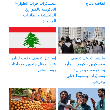
اتفاقية دفاع
معسكرات قوات الطوارئ
الحكومية بالصواريخ
الباليستية والطائرات
المسيرة
مليشيا الحوثي تقصف
إسرائيل تقصف جنوب لبنان
معسكرين حكوميين بمأرب
عقب مقتل جنديين ومحادثات
وحضرموت بصواريخ
روما تستمر
ومسيّرات وسقوط قتلى
وجرحى