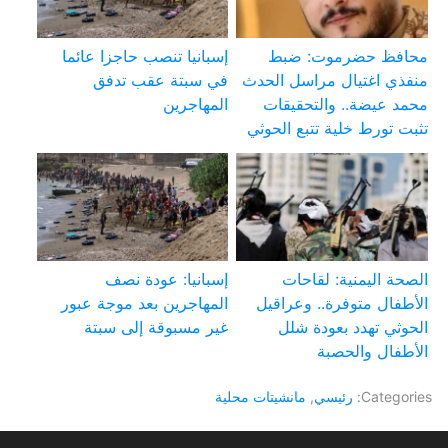
محافظ حضرموت: ضبط
إسبانيا تنصب حاجزا عائما
منفذي اغتيال مراسل الحدث
في سبتة عقب تدفق
محمد عيضة.. والتحقيقات
المهاجرين
تثبت تورط خلية تتبع الحوثي
الصحة اليمنية: لقاحات
إسبانيا: عودة نصف
الأطفال متوفرة.. وعراقيل
المهاجرين بعد موجة عبور
الحوثي تهدد بعودة شلل
غير مسبوقة إلى سبتة
الأطفال والحصبة
Categories:
رئيسي
,
مانشيتات محلية