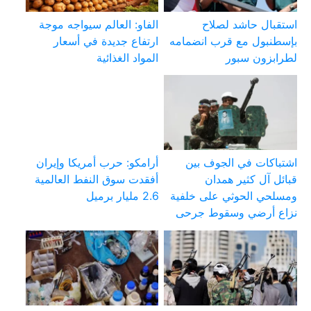
استقبال حاشد لصلاح
الفاو: العالم سيواجه موجة
بإسطنبول مع قرب انضمامه
ارتفاع جديدة في أسعار
لطرابزون سبور
المواد الغذائية
اشتباكات في الجوف بين
أرامكو: حرب أمريكا وإيران
قبائل آل كثير همدان
أفقدت سوق النفط العالمية
ومسلحي الحوثي على خلفية
2.6 مليار برميل
نزاع أرضي وسقوط جرحى