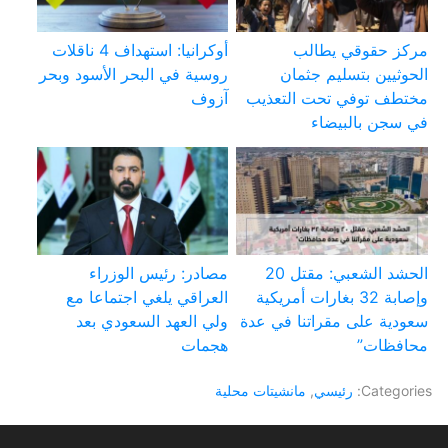
مركز حقوقي يطالب
أوكرانيا: استهداف 4 ناقلات
الحوثيين بتسليم جثمان
روسية في البحر الأسود وبحر
مختطف توفي تحت التعذيب
آزوف
في سجن بالبيضاء
الحشد الشعبي: مقتل 20
مصادر: رئيس الوزراء
وإصابة 32 بغارات أمريكية
العراقي يلغي اجتماعا مع
سعودية على مقراتنا في عدة
ولي العهد السعودي بعد
محافظات”
هجمات
Categories:
رئيسي
,
مانشيتات محلية