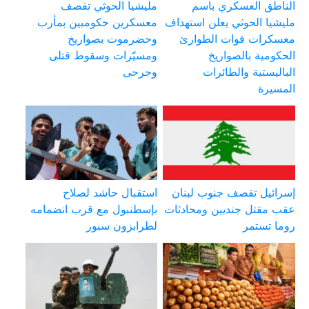
الناطق العسكري باسم
مليشيا الحوثي تقصف
مليشيا الحوثي يعلن استهداف
معسكرين حكوميين بمأرب
معسكرات قوات الطوارئ
وحضرموت بصواريخ
الحكومية بالصواريخ
ومسيّرات وسقوط قتلى
الباليستية والطائرات
وجرحى
المسيرة
إسرائيل تقصف جنوب لبنان
استقبال حاشد لصلاح
عقب مقتل جنديين ومحادثات
بإسطنبول مع قرب انضمامه
روما تستمر
لطرابزون سبور