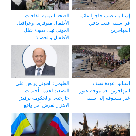
إسبانيا تنصب حاجزا عائما
الصحة اليمنية: لقاحات
في سبتة عقب تدفق
الأطفال متوفرة.. وعراقيل
المهاجرين
الحوثي تهدد بعودة شلل
الأطفال والحصبة
إسبانيا: عودة نصف
العليمي: الحوثي يراهن على
المهاجرين بعد موجة عبور
التصعيد لخدمة أجندات
غير مسبوقة إلى سبتة
خارجية.. والحكومة ترفض
الابتزاز لفرض أمر واقع