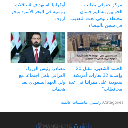
مركز حقوقي يطالب
أوكرانيا: استهداف 4 ناقلات
الحوثيين بتسليم جثمان
روسية في البحر الأسود وبحر
مختطف توفي تحت التعذيب
آزوف
في سجن بالبيضاء
الحشد الشعبي: مقتل 20
مصادر: رئيس الوزراء
وإصابة 32 بغارات أمريكية
العراقي يلغي اجتماعا مع
سعودية على مقراتنا في عدة
ولي العهد السعودي بعد
محافظات”
هجمات
Categories:
رئيسي
,
مانشيتات عالمية