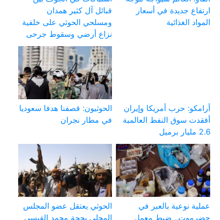
ارتفاع جديدة في أسعار
قبائل آل كثير همدان
المواد الغذائية
ومسلحي الحوثي على خلفية
نزاع أرضي وسقوط جرحى
أرامكو: حرب أمريكا وإيران
الحوثيون: قصفنا هدفا سعوديا
أفقدت سوق النفط العالمية
في مطار نجران
2.6 مليار برميل
عملية نوعية بالعبر في
الحوثي يعتقل عضو المجلس
حضرموت.. ضبط معمل
المحلي بحجة محمد القيسي