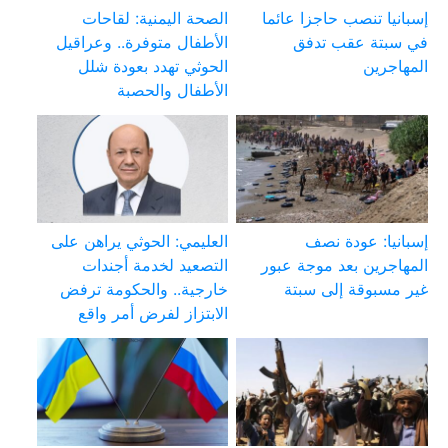
إسبانيا تنصب حاجزا عائما
الصحة اليمنية: لقاحات
في سبتة عقب تدفق
الأطفال متوفرة.. وعراقيل
المهاجرين
الحوثي تهدد بعودة شلل
الأطفال والحصبة
إسبانيا: عودة نصف
العليمي: الحوثي يراهن على
المهاجرين بعد موجة عبور
التصعيد لخدمة أجندات
غير مسبوقة إلى سبتة
خارجية.. والحكومة ترفض
الابتزاز لفرض أمر واقع