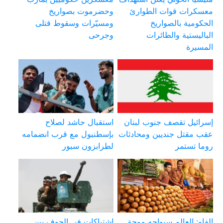
معسكرات قوات الطوارئ
وحضرموت بصواريخ
الحكومية بالصواريخ
ومسيّرات وسقوط قتلى
الباليستية والطائرات
وجرحى
المسيرة
إسرائيل تقصف جنوب لبنان
استقبال حاشد لصلاح
عقب مقتل جنديين ومحادثات
بإسطنبول مع قرب انضمامه
روما تستمر
لطرابزون سبور
الفاو: العالم سيواجه موجة
اشتباكات في الجوف بين