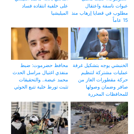
عبوات ناسفة واعتقال
على خلفية انتقاده فساد
مطلوب في قضايا إرهاب منذ
الميليشيا
15 عاماً
الخنبشي يوجه بتشكيل غرفة
محافظ حضرموت: ضبط
عمليات مشتركة لتنظيم
منفذي اغتيال مراسل الحدث
حركة مقطورات الغاز من
محمد عيضة.. والتحقيقات
صافر وضمان وصولها
تثبت تورط خلية تتبع الحوثي
للمحافظات المحررة