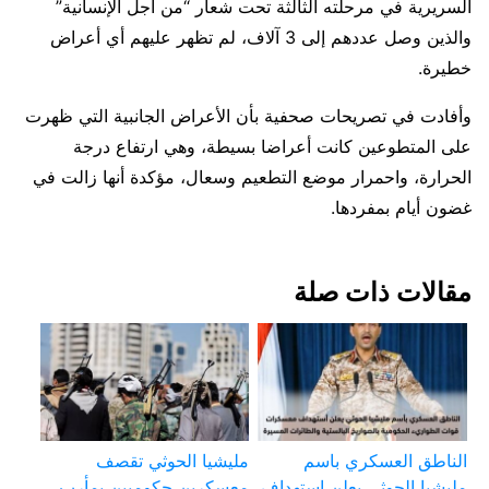
السريرية في مرحلته الثالثة تحت شعار “من أجل الإنسانية”
والذين وصل عددهم إلى 3 آلاف، لم تظهر عليهم أي أعراض
خطيرة.
وأفادت في تصريحات صحفية بأن الأعراض الجانبية التي ظهرت
على المتطوعين كانت أعراضا بسيطة، وهي ارتفاع درجة
الحرارة، واحمرار موضع التطعيم وسعال، مؤكدة أنها زالت في
غضون أيام بمفردها.
مقالات ذات صلة
الناطق العسكري باسم
مليشيا الحوثي تقصف
مليشيا الحوثي يعلن استهداف
معسكرين حكوميين بمأرب