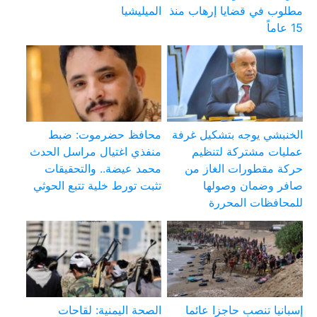
مطلوب في قضايا إرهاب منذ
الميليشيا
15 عاماً
الخنبشي يوجه بتشكيل غرفة
محافظ حضرموت: ضبط
عمليات مشتركة لتنظيم
منفذي اغتيال مراسل الحدث
حركة مقطورات الغاز من
محمد عيضة.. والتحقيقات
صافر وضمان وصولها
تثبت تورط خلية تتبع الحوثي
للمحافظات المحررة
إسبانيا تنصب حاجزا عائما
الصحة اليمنية: لقاحات