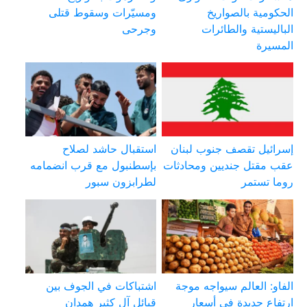
الحكومية بالصواريخ
ومسيّرات وسقوط قتلى
الباليستية والطائرات
وجرحى
المسيرة
إسرائيل تقصف جنوب لبنان
استقبال حاشد لصلاح
عقب مقتل جنديين ومحادثات
بإسطنبول مع قرب انضمامه
روما تستمر
لطرابزون سبور
الفاو: العالم سيواجه موجة
اشتباكات في الجوف بين
ارتفاع جديدة في أسعار
قبائل آل كثير همدان