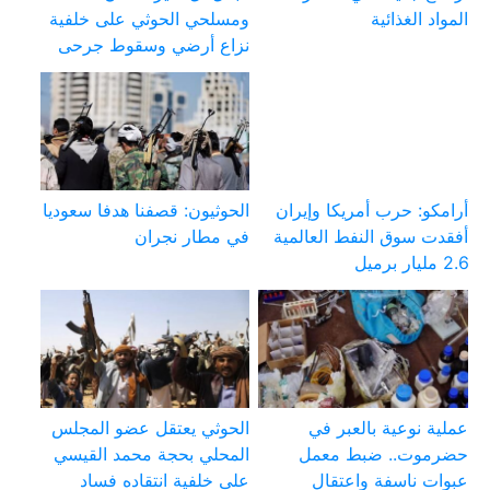
المواد الغذائية
ومسلحي الحوثي على خلفية
نزاع أرضي وسقوط جرحى
أرامكو: حرب أمريكا وإيران
الحوثيون: قصفنا هدفا سعوديا
أفقدت سوق النفط العالمية
في مطار نجران
2.6 مليار برميل
عملية نوعية بالعبر في
الحوثي يعتقل عضو المجلس
حضرموت.. ضبط معمل
المحلي بحجة محمد القيسي
عبوات ناسفة واعتقال
على خلفية انتقاده فساد