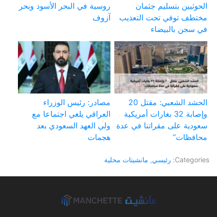
الحوثيين بتسليم جثمان
روسية في البحر الأسود وبحر
مختطف توفي تحت التعذيب
آزوف
في سجن بالبيضاء
الحشد الشعبي: مقتل 20
مصادر: رئيس الوزراء
وإصابة 32 بغارات أمريكية
العراقي يلغي اجتماعا مع
سعودية على مقراتنا في عدة
ولي العهد السعودي بعد
محافظات”
هجمات
Categories:
رئيسي
,
مانشيتات محلية