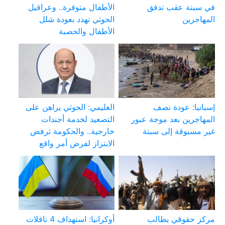
في سبتة عقب تدفق
الأطفال متوفرة.. وعراقيل
المهاجرين
الحوثي تهدد بعودة شلل
الأطفال والحصبة
إسبانيا: عودة نصف
العليمي: الحوثي يراهن على
المهاجرين بعد موجة عبور
التصعيد لخدمة أجندات
غير مسبوقة إلى سبتة
خارجية.. والحكومة ترفض
الابتزاز لفرض أمر واقع
مركز حقوقي يطالب
أوكرانيا: استهداف 4 ناقلات