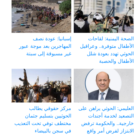
الصحة اليمنية: لقاحات
إسبانيا: عودة نصف
الأطفال متوفرة.. وعراقيل
المهاجرين بعد موجة عبور
الحوثي تهدد بعودة شلل
غير مسبوقة إلى سبتة
الأطفال والحصبة
العليمي: الحوثي يراهن على
مركز حقوقي يطالب
التصعيد لخدمة أجندات
الحوثيين بتسليم جثمان
خارجية.. والحكومة ترفض
مختطف توفي تحت التعذيب
الابتزاز لفرض أمر واقع
في سجن بالبيضاء