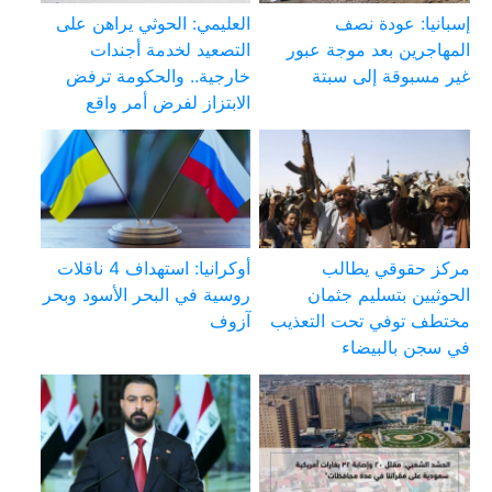
إسبانيا: عودة نصف
العليمي: الحوثي يراهن على
المهاجرين بعد موجة عبور
التصعيد لخدمة أجندات
غير مسبوقة إلى سبتة
خارجية.. والحكومة ترفض
الابتزاز لفرض أمر واقع
مركز حقوقي يطالب
أوكرانيا: استهداف 4 ناقلات
الحوثيين بتسليم جثمان
روسية في البحر الأسود وبحر
مختطف توفي تحت التعذيب
آزوف
في سجن بالبيضاء