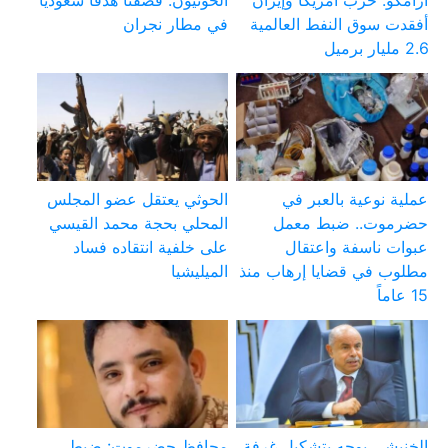
أفقدت سوق النفط العالمية
في مطار نجران
2.6 مليار برميل
عملية نوعية بالعبر في
الحوثي يعتقل عضو المجلس
حضرموت.. ضبط معمل
المحلي بحجة محمد القيسي
عبوات ناسفة واعتقال
على خلفية انتقاده فساد
مطلوب في قضايا إرهاب منذ
الميليشيا
15 عاماً
الخنبشي يوجه بتشكيل غرفة
محافظ حضرموت: ضبط