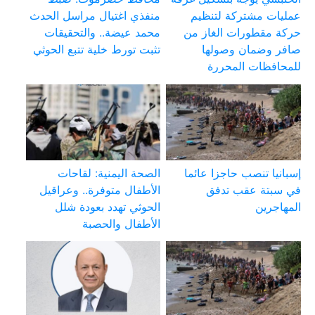
عمليات مشتركة لتنظيم
منفذي اغتيال مراسل الحدث
حركة مقطورات الغاز من
محمد عيضة.. والتحقيقات
صافر وضمان وصولها
تثبت تورط خلية تتبع الحوثي
للمحافظات المحررة
إسبانيا تنصب حاجزا عائما
الصحة اليمنية: لقاحات
في سبتة عقب تدفق
الأطفال متوفرة.. وعراقيل
المهاجرين
الحوثي تهدد بعودة شلل
الأطفال والحصبة