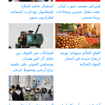
إسرائيل تقصف جنوب لبنان
استقبال حاشد لصلاح
عقب مقتل جنديين ومحادثات
بإسطنبول مع قرب انضمامه
روما تستمر
لطرابزون سبور
الفاو: العالم سيواجه موجة
اشتباكات في الجوف بين
ارتفاع جديدة في أسعار
قبائل آل كثير همدان
المواد الغذائية
ومسلحي الحوثي على خلفية
نزاع أرضي وسقوط جرحى
أرامكو: حرب أمريكا وإيران
الحوثيون: قصفنا هدفا سعوديا