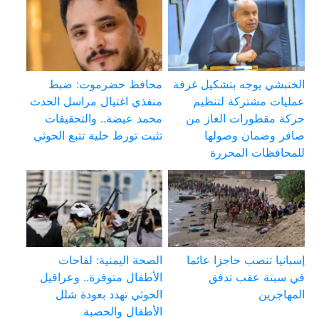
الخنبشي يوجه بتشكيل غرفة
محافظ حضرموت: ضبط
عمليات مشتركة لتنظيم
منفذي اغتيال مراسل الحدث
حركة مقطورات الغاز من
محمد عيضة.. والتحقيقات
صافر وضمان وصولها
تثبت تورط خلية تتبع الحوثي
للمحافظات المحررة
إسبانيا تنصب حاجزا عائما
الصحة اليمنية: لقاحات
في سبتة عقب تدفق
الأطفال متوفرة.. وعراقيل
المهاجرين
الحوثي تهدد بعودة شلل
الأطفال والحصبة