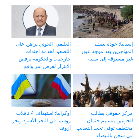
إسبانيا: عودة نصف
العليمي: الحوثي يراهن على
المهاجرين بعد موجة عبور
التصعيد لخدمة أجندات
غير مسبوقة إلى سبتة
خارجية.. والحكومة ترفض
الابتزاز لفرض أمر واقع
مركز حقوقي يطالب
أوكرانيا: استهداف 4 ناقلات
الحوثيين بتسليم جثمان
روسية في البحر الأسود وبحر
مختطف توفي تحت التعذيب
آزوف
في سجن بالبيضاء