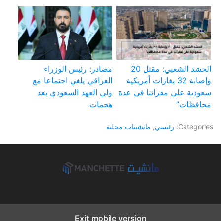
الحشد الشعبي: مقتل 20
مصادر: رئيس الوزراء
وإصابة 32 بغارات أمريكية
العراقي يلغي اجتماعا مع
سعودية على مقراتنا في عدة
ولي العهد السعودي بعد
محافظات”
هجمات
Categories:
رئيسي
,
مانشيتات محلية
Exit mobile version