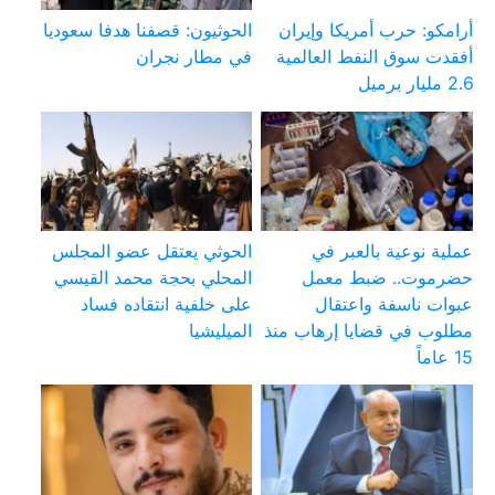
أرامكو: حرب أمريكا وإيران
الحوثيون: قصفنا هدفا سعوديا
أفقدت سوق النفط العالمية
في مطار نجران
2.6 مليار برميل
عملية نوعية بالعبر في
الحوثي يعتقل عضو المجلس
حضرموت.. ضبط معمل
المحلي بحجة محمد القيسي
عبوات ناسفة واعتقال
على خلفية انتقاده فساد
مطلوب في قضايا إرهاب منذ
الميليشيا
15 عاماً