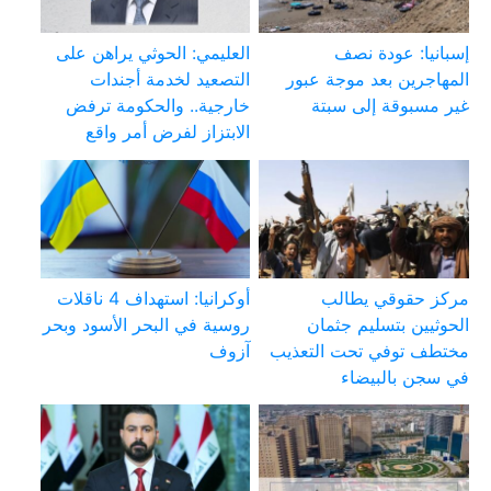
إسبانيا: عودة نصف
العليمي: الحوثي يراهن على
المهاجرين بعد موجة عبور
التصعيد لخدمة أجندات
غير مسبوقة إلى سبتة
خارجية.. والحكومة ترفض
الابتزاز لفرض أمر واقع
مركز حقوقي يطالب
أوكرانيا: استهداف 4 ناقلات
الحوثيين بتسليم جثمان
روسية في البحر الأسود وبحر
مختطف توفي تحت التعذيب
آزوف
في سجن بالبيضاء