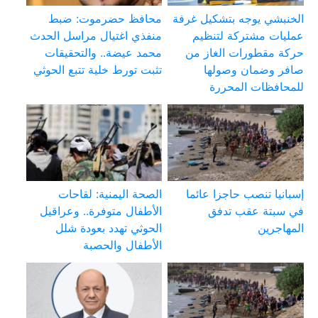
الخنبشي يوجه بتشكيل غرفة
محافظ حضرموت: ضبط
عمليات مشتركة لتنظيم
منفذي اغتيال مراسل الحدث
حركة مقطورات الغاز من
محمد عيضة.. والتحقيقات
صافر وضمان وصولها
تثبت تورط خلية تتبع الحوثي
للمحافظات المحررة
إسبانيا تنصب حاجزا عائما
الصحة اليمنية: لقاحات
في سبتة عقب تدفق
الأطفال متوفرة.. وعراقيل
المهاجرين
الحوثي تهدد بعودة شلل
الأطفال والحصبة