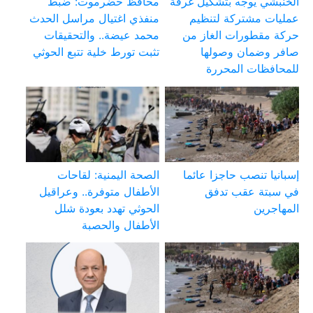
الخنبشي يوجه بتشكيل غرفة
محافظ حضرموت: ضبط
عمليات مشتركة لتنظيم
منفذي اغتيال مراسل الحدث
حركة مقطورات الغاز من
محمد عيضة.. والتحقيقات
صافر وضمان وصولها
تثبت تورط خلية تتبع الحوثي
للمحافظات المحررة
إسبانيا تنصب حاجزا عائما
الصحة اليمنية: لقاحات
في سبتة عقب تدفق
الأطفال متوفرة.. وعراقيل
المهاجرين
الحوثي تهدد بعودة شلل
الأطفال والحصبة