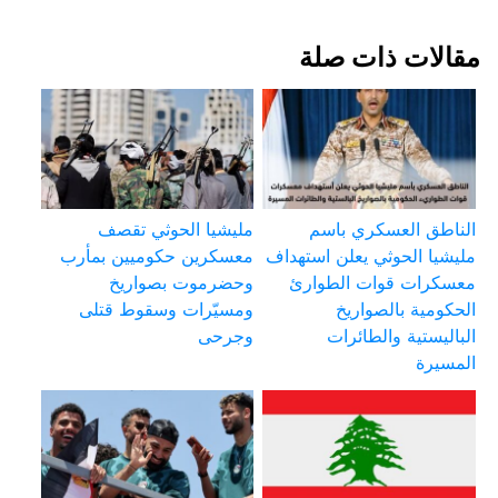
مقالات ذات صلة
الناطق العسكري باسم
مليشيا الحوثي تقصف
مليشيا الحوثي يعلن استهداف
معسكرين حكوميين بمأرب
معسكرات قوات الطوارئ
وحضرموت بصواريخ
الحكومية بالصواريخ
ومسيّرات وسقوط قتلى
الباليستية والطائرات
وجرحى
المسيرة