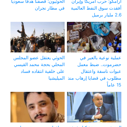
أرامكو: حرب أمريكا وإيران
الحوثيون: قصفنا هدفا سعوديا
أفقدت سوق النفط العالمية
في مطار نجران
2.6 مليار برميل
عملية نوعية بالعبر في
الحوثي يعتقل عضو المجلس
حضرموت.. ضبط معمل
المحلي بحجة محمد القيسي
عبوات ناسفة واعتقال
على خلفية انتقاده فساد
مطلوب في قضايا إرهاب منذ
الميليشيا
15 عاماً