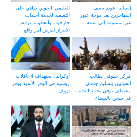
إسبانيا: عودة نصف
العليمي: الحوثي يراهن على
المهاجرين بعد موجة عبور
التصعيد لخدمة أجندات
غير مسبوقة إلى سبتة
خارجية.. والحكومة ترفض
الابتزاز لفرض أمر واقع
مركز حقوقي يطالب
أوكرانيا: استهداف 4 ناقلات
الحوثيين بتسليم جثمان
روسية في البحر الأسود وبحر
مختطف توفي تحت التعذيب
آزوف
في سجن بالبيضاء