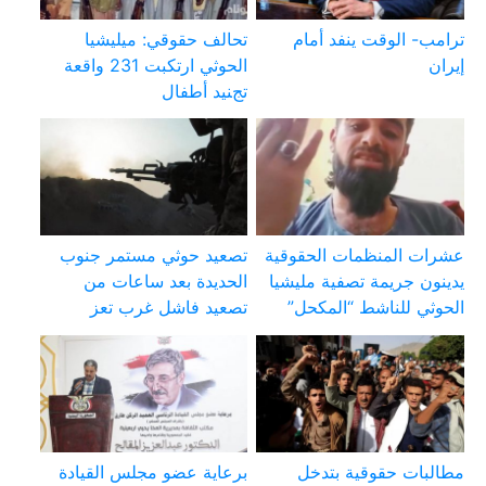
ترامب- الوقت ينفد أمام
تحالف حقوقي: ميليشيا
إيران
الحوثي ارتكبت 231 واقعة
تجنيد أطفال
عشرات المنظمات الحقوقية
تصعيد حوثي مستمر جنوب
يدينون جريمة تصفية مليشيا
الحديدة بعد ساعات من
الحوثي للناشط “المكحل”
تصعيد فاشل غرب تعز
مطالبات حقوقية بتدخل
برعاية عضو مجلس القيادة