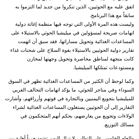
اتفق عليه مع الحوثيين، الذين تنكروا من جديد لما التزموا به
سابقاً مع هذا البرنامج.
وليست هذه المرة الأولى التي توجه فيها منظمة إغاثة دولية
اتهامات صريحة لمسؤولين في ميليشيا الحوثي بالاستيلاء على
المساعدات الغذائية وتحويل مساراتها، فقد سبق أن اتهمت
تقارير دولية الحوثيين بالاستيلاء بقوة السلاح على شحنات غذاء
كانت متجهة لمناطق محاصرة وتحويل وجهتها لمخازن
ومستودعات تمتلكها الميليشيا.
وكما لوحظ أن الكثير من المساعدات الغذائية تظهر في السوق
السوداء وفي متاجر للحوثي، ما يؤكد اتهامات التحالف العربي
للميليشيا بتجويع اليمنيين وبالتجارة في قوتهم وأرزاقهم، وأشارت
التقارير إلى أن الحوثيين يستغلون المساعدات الغذائية لشراء
الولاءات وتجويع من يعارضهم، بحكم أنهم المتحكمون في
مسالك التوزيع.
وللعام الخامس على التوالي، لا تزال اليمن تشهد حرباً أهلية بين