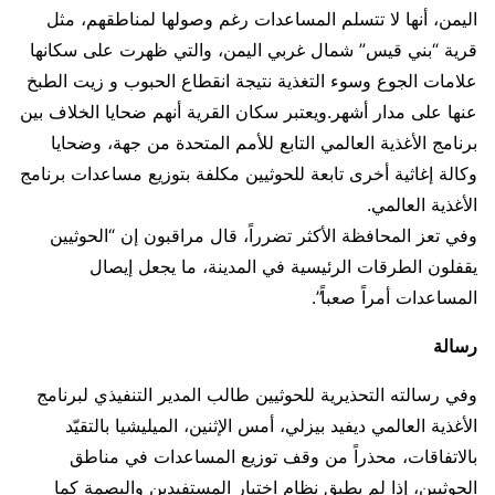
اليمن، أنها لا تتسلم المساعدات رغم وصولها لمناطقهم، مثل
قرية “بني قيس” شمال غربي اليمن، والتي ظهرت على سكانها
علامات الجوع وسوء التغذية نتيجة انقطاع الحبوب و زيت الطبخ
عنها على مدار أشهر.ويعتبر سكان القرية أنهم ضحايا الخلاف بين
برنامج الأغذية العالمي التابع للأمم المتحدة من جهة، وضحايا
وكالة إغاثية أخرى تابعة للحوثيين مكلفة بتوزيع مساعدات برنامج
الأغذية العالمي.
وفي تعز المحافظة الأكثر تضرراً، قال مراقبون إن “الحوثيين
يقفلون الطرقات الرئيسية في المدينة، ما يجعل إيصال
المساعدات أمراً صعباً”.
رسالة
وفي رسالته التحذيرية للحوثيين طالب المدير التنفيذي لبرنامج
الأغذية العالمي ديفيد بيزلي، أمس الإثنين، الميليشيا بالتقيّد
بالاتفاقات، محذراً من وقف توزيع المساعدات في مناطق
الحوثيين، إذا لم يطبق نظام اختيار المستفيدين والبصمة كما