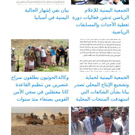
الجمعية اليمنية للإعلام
بيان نفي إشهار الجالية
الرياضي تدشن فعاليات دورة
اليمنية في أسبانيا
تغطية الأحداث والمسابقات
الرياضية
الجمعية اليمنية لحماية
وكالة:الحوثيون يطلقون سراح
وتشجيع الإنتاج المحلي تصدر
عنصرين من تنظيم القاعدة
بيانا بشأن الشائعات التي
كانا معتقلين في سجن الأمن
استهدفت المنتجات المحلية
القومي بصنعاء منذ سنوات