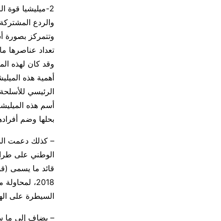
2-ميليشيا قوة ا
والردع المشتركة)
وتتمركز بصورة أ
وقد كان لهذه الم
أهمية هذه الميليش
الرئيسي للأسلحة و
أسم هذه الميليشي
بحلها وضم أفرادها
– كذلك دعمت الدو
قائد ما يسمى (قو
2018، لمحاو
السيطرة على اله
– يضاف إلى ما س