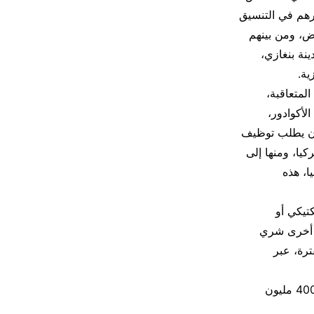
ورهم في التنسيق
ض، ومن بينهم
 وصلوا إلى مدينة بنغازي،
ية.
لمتعاقبة،
لأكوادور،
ج أف1)، وذلك عبر نشر إعلان يطلب توظيف
يا، ومنها إلى
مم المتحدة في العام 2017 حول ليبيا، هذه
تيكي أو
ق أخرى شري
ترة، عبر
الإنفاق على المجهود الحربي لمجموعات (الثوار)، حيث تعدت المبالغ التي تم أنفاقها 400 مليون