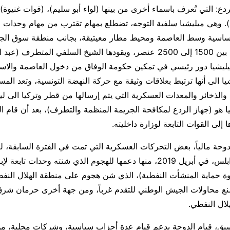
لردع: التي تُعرف باسماء أخرى من بينها (لواء أبو سليم)، (قوات غنيوة)
. وهي ميليشيا سلفية التوجه، تضطلع بمهام تقترب من مهام وحدات ال
ساسية وسط العاصمة ومحيط مطار معيتيقة، بجانب منطقة سوق الج
تعداد عناصرها ما بين 1500 إلى 2500 عنصر، ويقودها الشيخ السلفي المتطر
يليشيا دور رئيسي في تمكين حكومة الوفاق من دخول العاصمة والاستق
يا الى أنها ترتبط بعلاقات وثيقة مع حركة النهضة التونسية، وتعد الم
الذخائر والمعدات العسكرية التي يتم إرسالها من قطر وتركيا الى ليبيا
ا هو (جهاز الردع لمكافحة الجريمة المنظمة والتطرف)، بعد أن قام 
 إلى القوات التابعة لوزارة داخليته.
حة مالياً، بعض التحركات العسكرية التي تمت في الفترة السابقة، 
الوطني على طرابلس، في أبريل 2019، منها دعمها للهجوم الذي شنته وحدات ت
ة حماية المنشأت النفطية)، الذي شن هجوم على منطقة الهلال النفط
لة منع محاولات الجيش الوطني للتقدم غرباً، ومن جهة أخرى حرمان شرق
لال النفطي.
بق، قيام الدوحة بدعم قيام عدة أحزاب سياسية، وشركات محلية، من