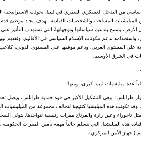
ساسي من التدخل العسكري القطري في ليبيا، تحولت الاستراتيجية ال
الميليشيات المسلحة، والشخصيات القيادية، بهدف إيجاد موطئ قدم
لأرض، يسمح بتدعيم سياساتها وتوجهاتها، التي تستهدف التأثير على 
ي، واستخدامه لدعم مكونات الإسلام السياسي في الأقاليم، وتقديم ليبي
ة على المستوى العربي، ودعم موقفها على المستوى الدولي، كلاعب
ت في الشرق الأوسط.
:
اً عدة ميليشيات ليبية كبرى، ومنها:
 ثوار طرابلس: وهي التشكيل الأكبر في قوة حماية طرابلس، ويصل تعد
3 عنصر، وقد تكونت هذه الميليشيا كنتيجة لتحالف مجموعة من الميليشيات ا
ل تاجوراء وعين زارة والفرناج مقرات رئيسية لتواجدها. يتولي السجي
ادة هذه الميليشيا، التي تتسلم حالياً مهمة تأمين المقرات الحكومية و
 ( جهاز الأمن المركزي)
.