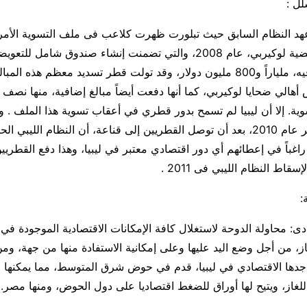
لل :
عهد النظام السابق حيث تبلورت ظهرت كلاعب فى ملف التسوية الأمر
القذافي، بشأن قضية لوكيربي، عام 2008، والتي تضمنت إنشاء صندوق شام
المبالغ المودعة فيه، ملياراً و800 مليون دولار، وقد تولت قطر تسديد معظم ه
 أهالي ضحايا لوكيربي، كما أنها دفعت أيضاً مبالغ إضافية، منها نصف م
سوية. إلا أن ليبيا لم تسمح بدور قطري في أعقاب تسوية هذا الملف . و
هذه النظرة، أواخر عام 2010، بعد أن توصل القطريين إلى قناعة، أن النظام الليب
راغباً في إعطائهم أي دور اقتصادي معتبر في ليبيا، وهذا دفع القطري
قاط النظام الليبي فى 2011 .
:
دى: محاولة الدوحة لاستغلال كافة الإمكانات الاقتصادية الموجودة في 
از، من أجل وضع اليد عليها وعلى إمكانية الاستفادة منها من جهة، و
جدها الاقتصادي في ليبيا، قدم في حوض شرق المتوسط، مما يمكنها 
للغاز، ويتيح لها أوراق للضغط اقتصاديا على دول الحوض، ومنها مصر.