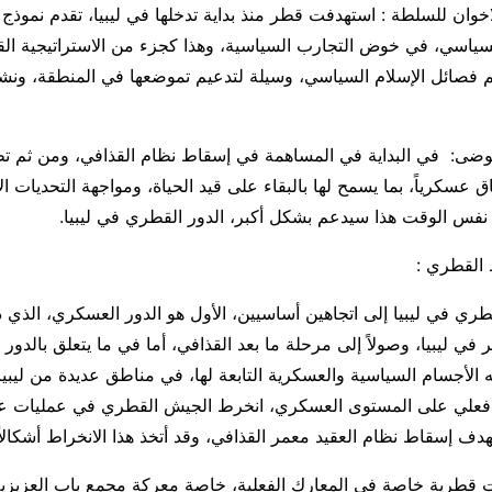
خوان للسلطة : استهدفت قطر منذ بداية تدخلها في ليبيا، تقدم نموذج 
سياسي، في خوض التجارب السياسية، وهذا كجزء من الاستراتيجية الق
 فصائل الإسلام السياسي، وسيلة لتدعيم تموضعها في المنطقة، ونشر 
فوضى: في البداية في المساهمة في إسقاط نظام القذافي، ومن ثم 
عسكرياً، بما يسمح لها بالبقاء على قيد الحياة، ومواجهة التحديات الأ
نفس الوقت هذا سيدعم بشكل أكبر، الدور القطري في ليبيا.
 القطري :
طري في ليبيا إلى اتجاهين أساسيين، الأول هو الدور العسكري، الذي
ر في ليبيا، وصولاً إلى مرحلة ما بعد القذافي، أما في ما يتعلق بالدور ا
الأجسام السياسية والعسكرية التابعة لها، في مناطق عديدة من ليبيا
. فعلي على المستوى العسكري، انخرط الجيش القطري في عمليات 
بهدف إسقاط نظام العقيد معمر القذافي، وقد أتخذ هذا الانخراط أشكالاً 
 قطرية خاصة في المعارك الفعلية، خاصة معركة مجمع باب العزي