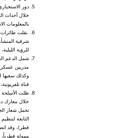
دور الاستخبار
خلال أحداث ال
بالمعلومات الا
نقلت طائرات ا
شرقية المنشأ،
للرؤية الليلية
شمل الدعم الع
مدربين عسكريي
وكذلك سعيها لت
قناة تلفزيونية
ظلت الأسلحة ال
تحمل شعار الج
التابعة لتنظيم
قطر)، وقد اتض
ممولة قطرياً،