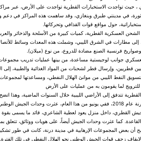
ي ، حيث تواجدت الاستخبارات القطرية تواجدت على الأرض، عبر مراكز
ثورة، في مدينتي طبرق وبنغازي، وقد ساهمت هذه المراكز في دعم وح
ستخباراتية، حول مواقع قوات القذافي وتحركاتها.
لشحن العسكرية القطرية، كميات كبيرة من الأسلحة والذخائر والعرب
 إلى مطارات في الشرق الليبي، وشملت هذه المعدات وسائط للأتصا
، وصواريخ فرنسية الصنع مضادة للدروع، من نوع (ميلان).
سكري جوانب لوجيستية مساعدة، من بينها عمليات تدريب مجموعات ا
ن قطريين، وإرسال قطر لشحنات من المواد الغذائية والطبية، إلى ال
سويق النفط الليبي من موانئ الهلال النفطي، ومساعدتها لمجموعات ا
، للترويج لما يقومون به من عمليات على الأرض
قطرية تتدفق إلى الأراضي الليبية خلال السنوات الماضية، وهذا اتضح
خلال معارك درنة عام 2018، ففي يونيو من هذا العام، عثرت وحدات الجيش 
يش القطري، داخل منزل يعود لعطية الشاعري، قائد ما يسمى بقوة ح
 القاعدة. كما عثرت وحدات الجيش أيضاً، على هويات ووثائق، تتعلق بما
ح أن بعض المجموعات الإرهابية في مدينة درنة، كانت في طور تشك
 لإيقاف زحف قوات الجيش الوطني نحو الهلال النفطي في تلك الفترة.