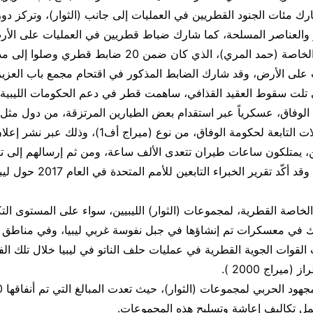
 شارك مئات الجنود القطريين في العمليات إلى جانب (الثوار)، وتركز د
و والعناصر المسلحة، كما شارك ضباط قطريين في العمليات على الأر
ضابط القوات الخاصة (حمد المري)، الذي كان ضمن 20 ضابط قطري
ت على الأرض، وقد شارك الضابط المذكور في اقتحام مجمع باب العزيز
ي تلت سقوط العقيد القذافي، ساهمت قطر في دعم الحكومات الليبية ا
لوفاق، عسكرياً عبر استقدام بعض الطيارين المرتزقة، من دول مثل ا
لتشغيل المقاتلات التابعة لحكومة الوفاق، من نوع (ميرا
، يمتلكون ساعات طيران تتعدى الألف ساعة، ومن ثم إرسالهم إلى ترك
مطار مصراتة، وقد أكّد تقرير الخبراء التابعين للأ
لخاصة القطرية، لمجموعات (الثوار) الليبيين، سواء على المستوى التك
ك في معسكرات تم إنشاؤها في جبل نفوسة غربي ليبيا، وفي مناط
 القوات الجوية القطرية في عمليات حلف الناتو في ليبيا خلال تلك الف
(ميراج 2000 ).
شمل تكاليف إعاشة وتسليح هذه المجموعات.