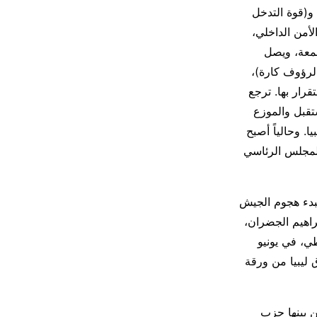
 و(قوة التدخل
أمن الداخلي،
معة، ويصل
ف (عبد الرؤوف كارة)،
رار بها. ترجع
ستقبل والموزع
. وحالياً أصبح
المجلس الرئاسي
لبدء هجوم الجيش
ابعة لإبراهيم الجضران،
ي، في يونيو
 ليبيا من ورقة
 بينها حزب