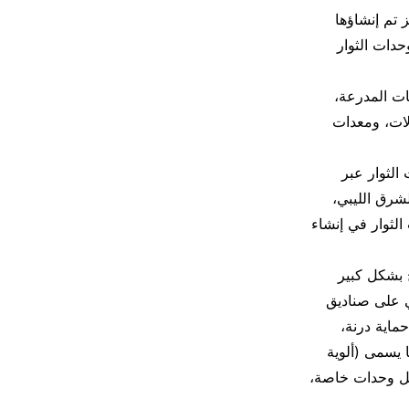
 تم إنشاؤها
دات الثوار
ات المدرعة،
لات، ومعدات
لثوار عبر
شرق الليبي،
لثوار في إنشاء
 بشكل كبير
الوطني على صناديق
ماية درنة،
 يسمى (ألوية
يل وحدات خاصة،