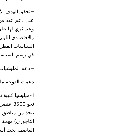
–
تحقق الهدف الأ
على دعم عدد من 
وعسكري لها على ا
والاقتصادي الليب
السياسات القطري
في رسم السياسا
– دعم المليشيات 
دعمت الدوحة مالي
1-ميليشيا كتيبة
نحو 500
تتخذ من مناطق مث
التاجوري) مهمة قي
العاصمة تحت أسم