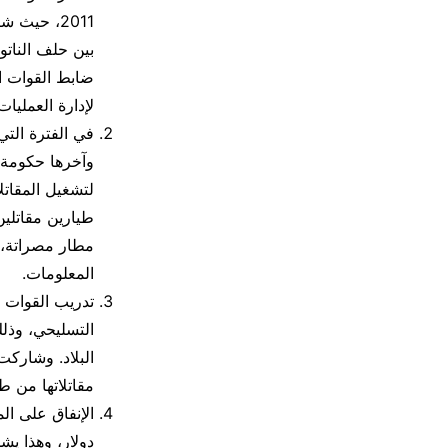
2011، حيث
بين حلف النات
لإدارة العمليا
في الفترة الت
وآخرها حكومة ا
طيارين مقاتلين
المعلومات.
تدريب القوات ا
التسليحي، وذل
البلاد. وشاركت
مقاتلاتها من طراز 
دولار، وهذا ي