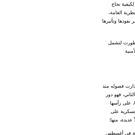
لكيفية نجاح
طرية العامة،
نفوذها وتأثيرها
تطورت لتشمل
منية
 دارت فصوله منذ
لثاني، فهو دور
، على رأسها
عسكرية على
عديدة، منها:
زية في أغسطس