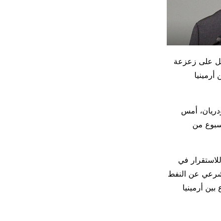
عمل على زعزعة
أرمينيا
 أعلن لودريان، أمس
سبوع من
لاستقرار في
الشرعي عن النفط
بين أرمينيا