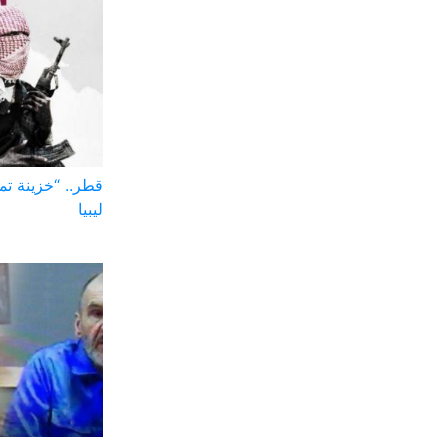
قطر.. “خزينة تم
ليبيا