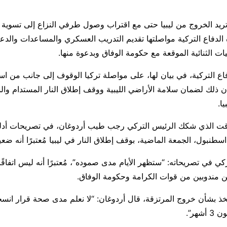
ا تريد الخروج من ليبيا حتى مع اقتراب وصول طرفي النزاع إلى تسوية 
لدفاع التركية مواصلتها تقديم التدريب العسكري والمساعدات والدع
اقيات الثنائية الموقعة مع حكومة الوفاق وبدعوة منها.
اع التركية، في بيان لها، على مواصلة تركيا الوقوف إلى جانب من اس
 أن ذلك لضمان سلامة الأراضي الليبية ووقف إطلاق النار المستدام والس
ا.
وقت الذي شكك الرئيس التركي رجب طيب أردوغان، في تصريحات أدلى
سطنبول، الجمعة الماضية، بوقف إطلاق النار في ليبيا مُعتبرًا أنه ضع
كي في تصريحاته: “ستظهر الأيام مدى صموده”، مُعتبرًا أنه ليس اتفاقً
ن مندوبين من قوات الكرامة وحكومة الوفاق.
خذ بشأن خروج المرتزقة، قال أردوغان: “لا نعلم مدى صحة قرار انس
هر”.