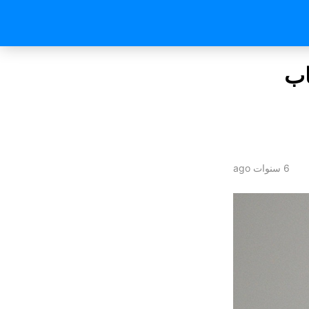
اب
6 سنوات ago