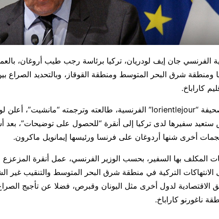
جية الفرنسي جان إيف لودريان، تركيا برئاسة رجب طيب أروغان، بال
يا ومنطقة شرق البحر المتوسط ومنطقة القوقاز، وبالتحديد الصراع بين 
يم كاراباخ.
وبحسب تقرير لصحيفة “lorientlejour” الفرنسية، طالعته وترجمته “مانشيت”،
 ستعيد سفيرها لدى تركيا إلى أنقرة “للحصول على توضيحات”، بعد أ
مات أخرى شنها أردوغان على فرنسا ورئيسها إيمانويل ماكرون.
ت المكلف بها السفير، بحسب الوزير الفرنسي، عمل أنقرة المزعزع ل
إلى الانتهاكات التركية في منطقة شرق البحر المتوسط والتنقيب غير 
ق الاقتصادية لدول أخرى مثل اليونان وقبرص، فضلا عن تأجيج الصراع 
قة ناغورنو كاراباخ.