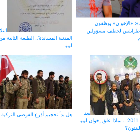
: «الإخوان» يوظفون
ائتل
 طرابلس لخطف مسؤولين
المدنية المساندة”.. الطبعة الثانية م
م
ليبيا
بعد
هل بدأ تحجيم أذرع الفوضى التركية ف
فضح دورهم في 2011 .. بماذا علق إخوان ليبيا
ينتون؟