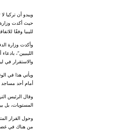
ويبدو أن تركيا ل
حيث أكدت وزارة ا
لليبيا وفقًا للاتف
وأكدت وزارة الدف
الليبيين”، بادعاء
والاستقرار في ليبي
ويأتي هذا في ال
أمام أحد مساجد ا
وقال الرئيس التر
المستويات، بل بي
وحول القرار المت
من هناك في غضون 3 أش