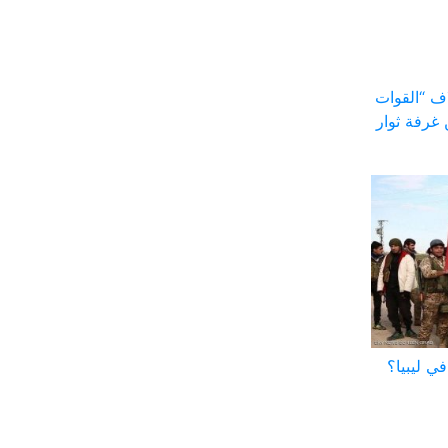
اف “القوات
ن غرفة ثوار
ي ليبيا؟