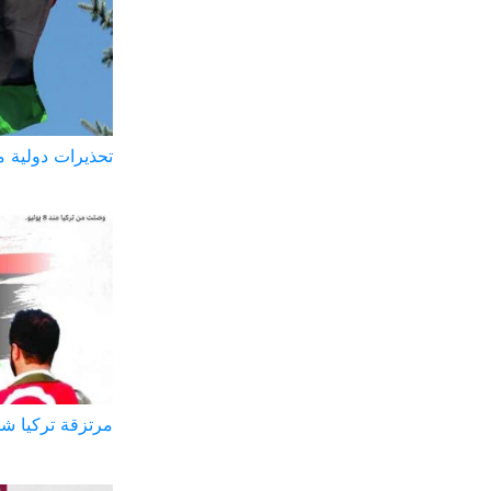
تحذيرات دولية م
مرتزقة تركيا شح