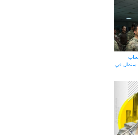
سحاب
نا ستظل في