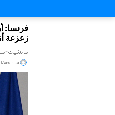
فرنسا: أ
زعزعة أنق
مانشيت-متا
Manchette